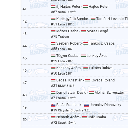
ifj.Hajtós Péter -
Hajtós Péter
41.
#67
Suzuki Swift
Kerékgyártó Sándor -
Tarnóczi Levente Ti
42.
#51
Lada 21013
Mózes Csaba -
Mózes Gergő
43.
#75
Trabant
Szebeni Róbert -
Tankóczi Csaba
44.
#55
Lada 2107
Tógyer Csaba -
Lenkey Ákos
45.
#29
Lada 2107
Keskeny Ádám -
Lukács Balázs
46.
#50
Lada 2101
Becsaj Krisztián -
Kovács Roland
47.
#31
BMW 318iS
Dávid István Dávid -
Molnár Szilveszter
48.
#71
Suzuki Swift
Balás Frantisek -
Jaroslav Dianovsky
49.
#19
Chrysler Crossfire 3.2L
Németh Ádám -
Csík Csaba
50.
#72
Suzuki Swift