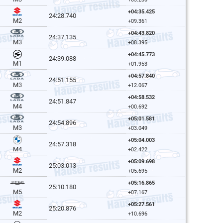
+04:35.425
24:28.740
M2
+09.361
+04:43.820
24:37.135
M3
+08.395
+04:45.773
24:39.088
M1
+01.953
+04:57.840
24:51.155
M3
+12.067
+04:58.532
24:51.847
M4
+00.692
+05:01.581
24:54.896
M3
+03.049
+05:04.003
24:57.318
M4
+02.422
+05:09.698
25:03.013
M2
+05.695
+05:16.865
25:10.180
M5
+07.167
+05:27.561
25:20.876
M2
+10.696