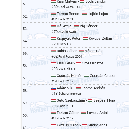
Kiss Mátyás -
Boda Sándor
51.
#30
Opel Astra F GSI
Tamás Bence -
Hajtós Lajos
52.
#34
Lada 2101
Gál Attila -
Víg Sándor
53.
#70
Suzuki Swift
Krajnyák Péter -
Kovács Zoltán
54.
#20
BMW E30
Babis Gábor -
Várdai Béla
55.
#32
Ford Focus 2000
Kiss Péter -
Orosz Kristóf
56.
#28
VW Golf GTI
Csordás Kornél -
Csordás Csaba
57.
#61
Lada 2107
Ádám Viki -
Lantos András
58.
#18
Subaru Impreza
Sütő Szebasztián -
Szepesi Flóra
59.
#J3
Lada 2101
Farkas Gábor -
Lovász Antal
60.
#J5
Lada 2107
Kozsup Gábor -
Simkó Anita
61.