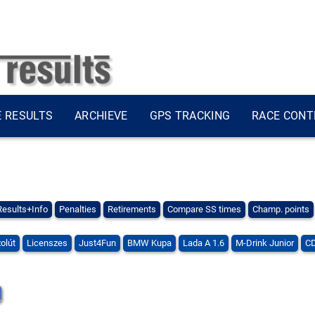
E RESULTS
ARCHIEVE
GPS TRACKING
RACE CONT
Results+Info
Penalties
Retirements
Compare SS times
Champ. points
olút
Licenszes
Just4Fun
BMW Kupa
Lada A 1.6
M-Drink Junior
CD