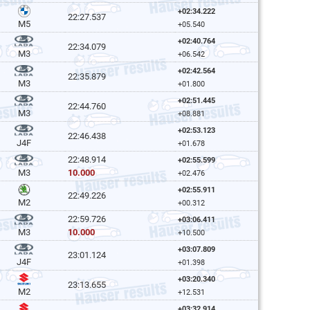
+02:34.222
22:27.537
M5
+05.540
+02:40.764
22:34.079
M3
+06.542
+02:42.564
22:35.879
M3
+01.800
+02:51.445
22:44.760
M3
+08.881
+02:53.123
22:46.438
J4F
+01.678
22:48.914
+02:55.599
10.000
M3
+02.476
+02:55.911
22:49.226
M2
+00.312
22:59.726
+03:06.411
10.000
M3
+10.500
+03:07.809
23:01.124
J4F
+01.398
+03:20.340
23:13.655
M2
+12.531
+03:32.914