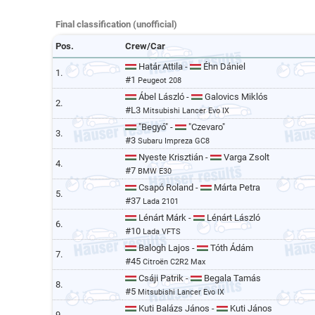
Final classification (unofficial)
Pos.
Crew/Car
Határ Attila -
Éhn Dániel
1.
#1
Peugeot 208
Ábel László -
Galovics Miklós
2.
#L3
Mitsubishi Lancer Evo IX
"Begyó" -
"Czevaro"
3.
#3
Subaru Impreza GC8
Nyeste Krisztián -
Varga Zsolt
4.
#7
BMW E30
Csapó Roland -
Márta Petra
5.
#37
Lada 2101
Lénárt Márk -
Lénárt László
6.
#10
Lada VFTS
Balogh Lajos -
Tóth Ádám
7.
#45
Citroën C2R2 Max
Csáji Patrik -
Begala Tamás
8.
#5
Mitsubishi Lancer Evo IX
Kuti Balázs János -
Kuti János
9.