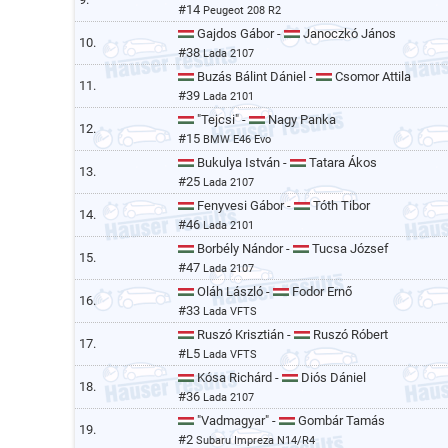
#14
Peugeot 208 R2
Gajdos Gábor -
Janoczkó János
10.
#38
Lada 2107
Buzás Bálint Dániel -
Csomor Attila
11.
#39
Lada 2101
"Tejcsi" -
Nagy Panka
12.
#15
BMW E46 Evo
Bukulya István -
Tatara Ákos
13.
#25
Lada 2107
Fenyvesi Gábor -
Tóth Tibor
14.
#46
Lada 2101
Borbély Nándor -
Tucsa József
15.
#47
Lada 2107
Oláh László -
Fodor Ernő
16.
#33
Lada VFTS
Ruszó Krisztián -
Ruszó Róbert
17.
#L5
Lada VFTS
Kósa Richárd -
Diós Dániel
18.
#36
Lada 2107
"Vadmagyar" -
Gombár Tamás
19.
#2
Subaru Impreza N14/R4