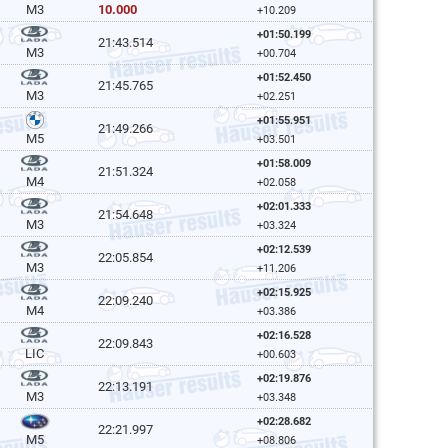
10.000
M3
+10.209
+01:50.199
21:43.514
M3
+00.704
+01:52.450
21:45.765
M3
+02.251
+01:55.951
21:49.266
M5
+03.501
+01:58.009
21:51.324
M4
+02.058
+02:01.333
21:54.648
M3
+03.324
+02:12.539
22:05.854
M3
+11.206
+02:15.925
22:09.240
M4
+03.386
+02:16.528
22:09.843
LIC
+00.603
+02:19.876
22:13.191
M3
+03.348
+02:28.682
22:21.997
M5
+08.806