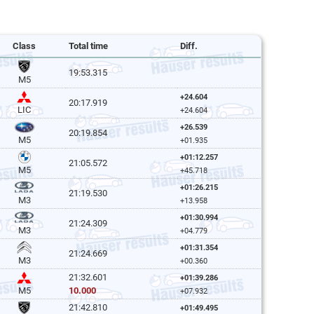
Class
Total time
Diff.
19:53.315
M5
+24.604
20:17.919
LIC
+24.604
+26.539
20:19.854
M5
+01.935
+01:12.257
21:05.572
M5
+45.718
+01:26.215
21:19.530
M3
+13.958
+01:30.994
21:24.309
M3
+04.779
+01:31.354
21:24.669
M3
+00.360
21:32.601
+01:39.286
10.000
M5
+07.932
21:42.810
+01:49.495