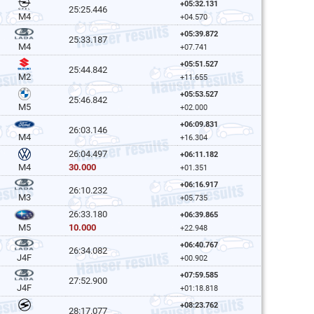
+05:32.131
25:25.446
M4
+04.570
+05:39.872
25:33.187
M4
+07.741
+05:51.527
25:44.842
M2
+11.655
+05:53.527
25:46.842
M5
+02.000
+06:09.831
26:03.146
M4
+16.304
26:04.497
+06:11.182
30.000
M4
+01.351
+06:16.917
26:10.232
M3
+05.735
26:33.180
+06:39.865
10.000
M5
+22.948
+06:40.767
26:34.082
J4F
+00.902
+07:59.585
27:52.900
J4F
+01:18.818
+08:23.762
28:17.077