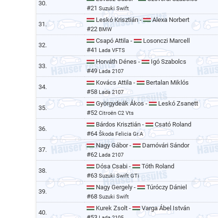
30.
#21
Suzuki Swift
Leskó Krisztián -
Alexa Norbert
31.
#22
BMW
Csapó Attila -
Losonczi Marcell
32.
#41
Lada VFTS
Horváth Dénes -
Igó Szabolcs
33.
#49
Lada 2107
Kovács Attila -
Bertalan Miklós
34.
#58
Lada 2107
Györgydeák Ákos -
Leskó Zsanett
35.
#52
Citroën C2 Vts
Bárdos Krisztián -
Csató Roland
36.
#64
Škoda Felicia Gr.A
Nagy Gábor -
Darnóvári Sándor
37.
#62
Lada 2107
Dósa Csabi -
Tóth Roland
38.
#63
Suzuki Swift GTi
Nagy Gergely -
Túróczy Dániel
39.
#68
Suzuki Swift
Kurek Zsolt -
Varga Ábel István
40.
#53
Lada 2105