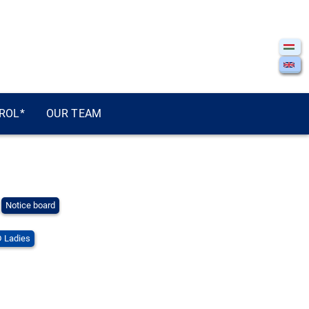
ROL*
OUR TEAM
Notice board
 Ladies