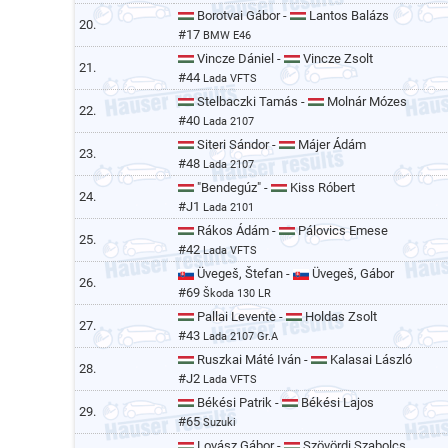
Borotvai Gábor -
Lantos Balázs
20.
#17
BMW E46
Vincze Dániel -
Vincze Zsolt
21.
#44
Lada VFTS
Stelbaczki Tamás -
Molnár Mózes
22.
#40
Lada 2107
Siteri Sándor -
Májer Ádám
23.
#48
Lada 2107
"Bendegúz" -
Kiss Róbert
24.
#J1
Lada 2101
Rákos Ádám -
Pálovics Emese
25.
#42
Lada VFTS
Üvegeš, Štefan -
Üvegeš, Gábor
26.
#69
Škoda 130 LR
Pallai Levente -
Holdas Zsolt
27.
#43
Lada 2107 Gr.A
Ruszkai Máté Iván -
Kalasai László
28.
#J2
Lada VFTS
Békési Patrik -
Békési Lajos
29.
#65
Suzuki
Lovász Gábor -
Szövördi Szabolcs