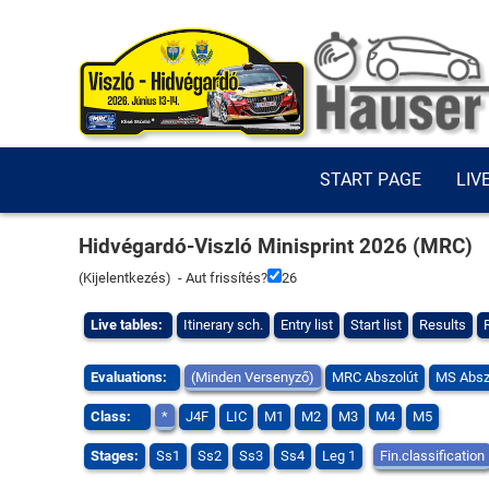
START PAGE
LIV
Hidvégardó-Viszló Minisprint 2026 (MRC)
(
Kijelentkezés
) - Aut frissítés?
25
Live tables:
Itinerary sch.
Entry list
Start list
Results
Evaluations:
(Minden Versenyző)
MRC Abszolút
MS Absz
Class:
*
J4F
LIC
M1
M2
M3
M4
M5
Stages:
Ss1
Ss2
Ss3
Ss4
Leg 1
Fin.classification