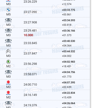
23:26.229
M3
+12.574
+03:33.775
23:27.090
M5
+00.861
+03:34.593
23:27.908
M3
+00.818
23:29.481
+03:36.166
10.000
M3
+01.573
+03:40.530
23:33.845
M3
+04.364
+03:44.532
23:37.847
M3
+04.002
+04:02.983
23:56.298
M2
+18.451
+04:04.756
23:58.071
M3
+01.773
+04:07.395
24:00.710
M2
+02.639
+04:22.834
24:16.149
M2
+15.439
+04:26.064
24:19.379
M3
+03.230