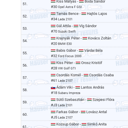
Kiss Mátyás -
Boda Sándor
51.
#30
Opel Astra F GSI
Tamás Bence -
Hajtós Lajos
52.
#34
Lada 2101
Gál Attila -
Víg Sándor
53.
#70
Suzuki Swift
Krajnyák Péter -
Kovács Zoltán
54.
#20
BMW E30
Babis Gábor -
Várdai Béla
55.
#32
Ford Focus 2000
Kiss Péter -
Orosz Kristóf
56.
#28
VW Golf GTI
Csordás Kornél -
Csordás Csaba
57.
#61
Lada 2107
Ádám Viki -
Lantos András
58.
#18
Subaru Impreza
Sütő Szebasztián -
Szepesi Flóra
59.
#J3
Lada 2101
Farkas Gábor -
Lovász Antal
60.
#J5
Lada 2107
Kozsup Gábor -
Simkó Anita
61.