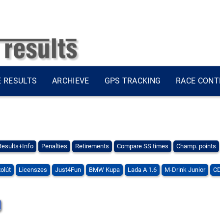
E RESULTS
ARCHIEVE
GPS TRACKING
RACE CONT
Results+Info
Penalties
Retirements
Compare SS times
Champ. points
olút
Licenszes
Just4Fun
BMW Kupa
Lada A 1.6
M-Drink Junior
CD