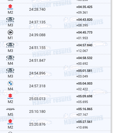
+04:35.425
24:28.740
M2
+09.361
+04:43.820
24:37.135
M3
+08.395
+04:45.773
24:39.088
M1
+01.953
+04:57.840
24:51.155
M3
+12.067
+04:58.532
24:51.847
M4
+00.692
+05:01.581
24:54.896
M3
+03.049
+05:04.003
24:57.318
M4
+02.422
+05:09.698
25:03.013
M2
+05.695
+05:16.865
25:10.180
M5
+07.167
+05:27.561
25:20.876
M2
+10.696