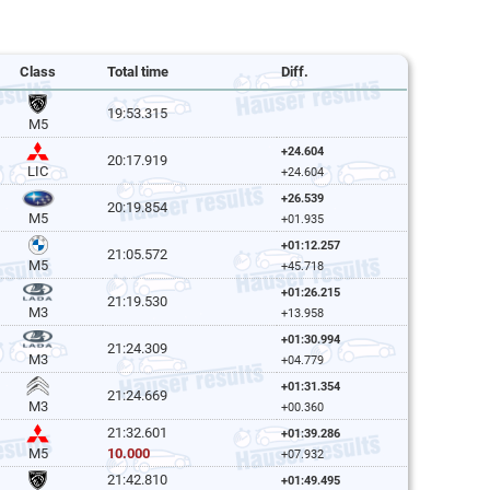
Class
Total time
Diff.
19:53.315
M5
+24.604
20:17.919
LIC
+24.604
+26.539
20:19.854
M5
+01.935
+01:12.257
21:05.572
M5
+45.718
+01:26.215
21:19.530
M3
+13.958
+01:30.994
21:24.309
M3
+04.779
+01:31.354
21:24.669
M3
+00.360
21:32.601
+01:39.286
10.000
M5
+07.932
21:42.810
+01:49.495