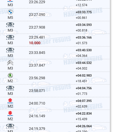
23:26.229
M3
+12.574
+03:33.775
23:27.090
M5
+00.861
+03:34.593
23:27.908
M3
+00.818
23:29.481
+03:36.166
10.000
M3
+01.573
+03:40.530
23:33.845
M3
+04.364
+03:44.532
23:37.847
M3
+04.002
+04:02.983
23:56.298
M2
+18.451
+04:04.756
23:58.071
M3
+01.773
+04:07.395
24:00.710
M2
+02.639
+04:22.834
24:16.149
M2
+15.439
+04:26.064
24:19.379
M3
+03.230