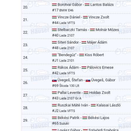
Borotvai Gábor -
Lantos Balázs
20.
#17
BMW E46
Vincze Dániel -
Vincze Zsolt
21.
#44
Lada VFTS
Stelbaczki Tamás -
Molnár Mózes
22.
#40
Lada 2107
Siteri Sándor -
Májer Ádám
23.
#48
Lada 2107
"Bendegúz" -
Kiss Róbert
24.
#J1
Lada 2101
Rákos Ádám -
Pálovics Emese
25.
#42
Lada VFTS
Üvegeš, Štefan -
Üvegeš, Gábor
26.
#69
Škoda 130 LR
Pallai Levente -
Holdas Zsolt
27.
#43
Lada 2107 Gr.A
Ruszkai Máté Iván -
Kalasai László
28.
#J2
Lada VFTS
Békési Patrik -
Békési Lajos
29.
#65
Suzuki
Lovász Gábor -
Szövördi Szabolcs