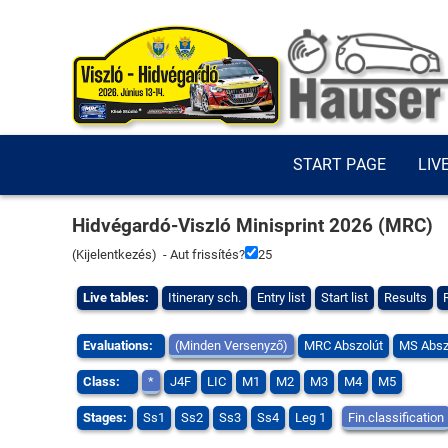
START PAGE
LIV
Hidvégardó-Viszló Minisprint 2026 (MRC)
(
Kijelentkezés
) - Aut frissítés?
25
Live tables:
Itinerary sch.
Entry list
Start list
Results
Evaluations:
(Minden Versenyző)
MRC Abszolút
MS Absz
Class:
*
J4F
LIC
M1
M2
M3
M4
M5
Stages:
Ss1
Ss2
Ss3
Ss4
Leg 1
Fin.classification