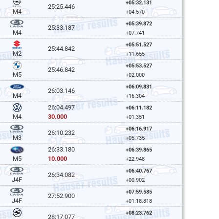
+05:32.131
25:25.446
M4
+04.570
+05:39.872
25:33.187
M4
+07.741
+05:51.527
25:44.842
M2
+11.655
+05:53.527
25:46.842
M5
+02.000
+06:09.831
26:03.146
M4
+16.304
26:04.497
+06:11.182
30.000
M4
+01.351
+06:16.917
26:10.232
M3
+05.735
26:33.180
+06:39.865
10.000
M5
+22.948
+06:40.767
26:34.082
J4F
+00.902
+07:59.585
27:52.900
J4F
+01:18.818
+08:23.762
28:17.077