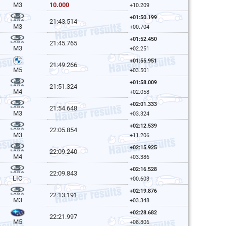
10.000
M3
+10.209
+01:50.199
21:43.514
M3
+00.704
+01:52.450
21:45.765
M3
+02.251
+01:55.951
21:49.266
M5
+03.501
+01:58.009
21:51.324
M4
+02.058
+02:01.333
21:54.648
M3
+03.324
+02:12.539
22:05.854
M3
+11.206
+02:15.925
22:09.240
M4
+03.386
+02:16.528
22:09.843
LIC
+00.603
+02:19.876
22:13.191
M3
+03.348
+02:28.682
22:21.997
M5
+08.806