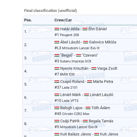
Final classification (unofficial)
Pos.
Crew/Car
Határ Attila -
Éhn Dániel
1.
#1
Peugeot 208
Ábel László -
Galovics Miklós
2.
#L3
Mitsubishi Lancer Evo IX
"Begyó" -
"Czevaro"
3.
#3
Subaru Impreza GC8
Nyeste Krisztián -
Varga Zsolt
4.
#7
BMW E30
Csapó Roland -
Márta Petra
5.
#37
Lada 2101
Lénárt Márk -
Lénárt László
6.
#10
Lada VFTS
Balogh Lajos -
Tóth Ádám
7.
#45
Citroën C2R2 Max
Csáji Patrik -
Begala Tamás
8.
#5
Mitsubishi Lancer Evo IX
Kuti Balázs János -
Kuti János
9.