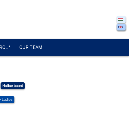
ROL*
OUR TEAM
Notice board
 Ladies