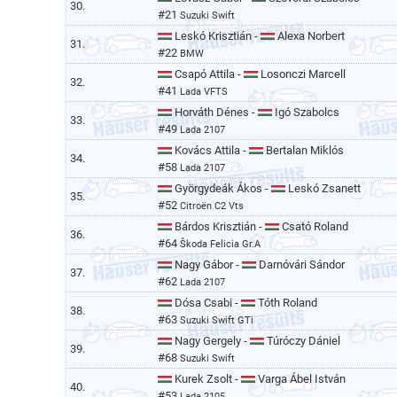
30.
#21
Suzuki Swift
Leskó Krisztián -
Alexa Norbert
31.
#22
BMW
Csapó Attila -
Losonczi Marcell
32.
#41
Lada VFTS
Horváth Dénes -
Igó Szabolcs
33.
#49
Lada 2107
Kovács Attila -
Bertalan Miklós
34.
#58
Lada 2107
Györgydeák Ákos -
Leskó Zsanett
35.
#52
Citroën C2 Vts
Bárdos Krisztián -
Csató Roland
36.
#64
Škoda Felicia Gr.A
Nagy Gábor -
Darnóvári Sándor
37.
#62
Lada 2107
Dósa Csabi -
Tóth Roland
38.
#63
Suzuki Swift GTi
Nagy Gergely -
Túróczy Dániel
39.
#68
Suzuki Swift
Kurek Zsolt -
Varga Ábel István
40.
#53
Lada 2105