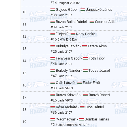
#14
Peugeot 208 R2
Gajdos Gábor -
Janoczkó János
10.
#38
Lada 2107
Buzás Bálint Dániel -
Csomor Attila
11.
#39
Lada 2101
"Tejcsi" -
Nagy Panka
12.
#15
BMW E46 Evo
Bukulya István -
Tatara Ákos
13.
#25
Lada 2107
Fenyvesi Gábor -
Tóth Tibor
14.
#46
Lada 2101
Borbély Nándor -
Tucsa József
15.
#47
Lada 2107
Oláh László -
Fodor Ernő
16.
#33
Lada VFTS
Ruszó Krisztián -
Ruszó Róbert
17.
#L5
Lada VFTS
Kósa Richárd -
Diós Dániel
18.
#36
Lada 2107
"Vadmagyar" -
Gombár Tamás
19.
#2
Subaru Impreza N14/R4