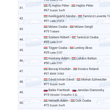
ifj.Hajtós Péter -
Hajtós Péter
41.
#67
Suzuki Swift
Kerékgyártó Sándor -
Tarnóczi Levente Ti
42.
#51
Lada 21013
Mózes Csaba -
Mózes Gergő
43.
#75
Trabant
Szebeni Róbert -
Tankóczi Csaba
44.
#55
Lada 2107
Tógyer Csaba -
Lenkey Ákos
45.
#29
Lada 2107
Keskeny Ádám -
Lukács Balázs
46.
#50
Lada 2101
Becsaj Krisztián -
Kovács Roland
47.
#31
BMW 318iS
Dávid István Dávid -
Molnár Szilveszter
48.
#71
Suzuki Swift
Balás Frantisek -
Jaroslav Dianovsky
49.
#19
Chrysler Crossfire 3.2L
Németh Ádám -
Csík Csaba
50.
#72
Suzuki Swift