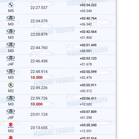
+02:34.222
22:27.537
M5
+05.540
+02:40.764
22:34.079
M3
+06.542
+02:42.564
22:35.879
M3
+01.800
+02:51.445
22:44.760
M3
+08.881
+02:53.123
22:46.438
J4F
+01.678
22:48.914
+02:55.599
10.000
M3
+02.476
+02:55.911
22:49.226
M2
+00.312
22:59.726
+03:06.411
10.000
M3
+10.500
+03:07.809
23:01.124
J4F
+01.398
+03:20.340
23:13.655
M2
+12.531
+03:32.914