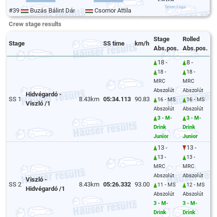
#39
Buzás Bálint Dániel
Csomor Attila
Crew stage results
Stage
Rolled
Stage
SS time
km/h
Abs.pos.
Abs.pos.
18 -
8 -
18 -
18 -
MRC
MRC
Abszolút
Abszolút
Hidvégardó -
SS 1
8.43km
05:34.113
90.83
16 - MS
16 - MS
Viszló /1
Abszolút
Abszolút
3 - M-
3 - M-
Drink
Drink
Junior
Junior
13 -
13 -
13 -
13 -
MRC
MRC
Abszolút
Abszolút
Viszló -
SS 2
8.43km
05:26.332
93.00
11 - MS
12 - MS
Hidvégardó /1
Abszolút
Abszolút
3 - M-
3 - M-
Drink
Drink