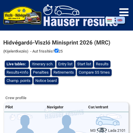
Hidvégardó-Viszló Minisprint 2026 (MRC)
(
Kijelentkezés
) - Aut frissítés?
25
Live tables:
Itinerary sch.
Entry list
Start list
Results
Results+Info
Penalties
Retirements
Compare SS times
Champ. points
Notice board
Crew profile
Pilot
Navigator
Car/entrant
M3
Lada 2101