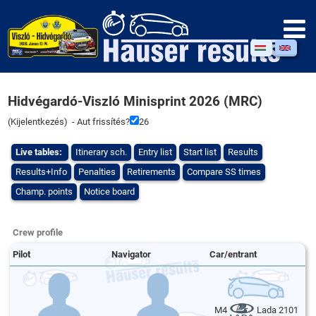
Hidvégardó-Viszló Minisprint 2026 (MRC)
(
Kijelentkezés
) - Aut frissítés?
26
Live tables:
Itinerary sch.
Entry list
Start list
Results
Results+Info
Penalties
Retirements
Compare SS times
Champ. points
Notice board
Crew profile
Pilot
Navigator
Car/entrant
M4
Lada 2101