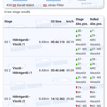
#24
Bánáti Bálint
Jónás Péter
Crew stage results
Stage
Rolled
Stage
SS time
km/h
Abs.pos.
Abs.pos.
30 -
? -
29 -
29 -
Hidvégardó -
MRC
MRC
SS 1
8.43km
05:44.110
88.19
Viszló /1
Abszolút
Abszolút
27 - MS
27 - MS
Abszolút
Abszolút
27 -
26 -
27 -
26 -
Viszló -
MRC
MRC
SS 2
8.43km
05:40.648
89.09
Hidvégardó /1
Abszolút
Abszolút
25 - MS
25 - MS
Abszolút
Abszolút
74 -
69 -
69 -
65 -
Hidvégardó -
MRC
MRC
SS 3
8.43km
14:12.363
35.60
Viszló /2
Abszolút
Abszolút
66 - MS
63 - MS