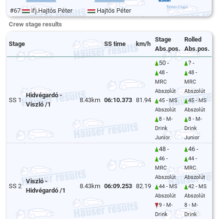
#67
ifj.Hajtós Péter
Hajtós Péter
Crew stage results
Stage
Rolled
Stage
SS time
km/h
Abs.pos.
Abs.pos.
50 -
? -
48 -
48 -
MRC
MRC
Abszolút
Abszolút
Hidvégardó -
SS 1
8.43km
06:10.373
81.94
45 - MS
45 - MS
Viszló /1
Abszolút
Abszolút
8 - M-
8 - M-
Drink
Drink
Junior
Junior
48 -
46 -
46 -
44 -
MRC
MRC
Abszolút
Abszolút
Viszló -
SS 2
8.43km
06:09.253
82.19
44 - MS
42 - MS
Hidvégardó /1
Abszolút
Abszolút
9 - M-
8 - M-
Drink
Drink