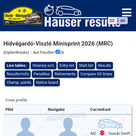
Hidvégardó-Viszló Minisprint 2026 (MRC)
(
Kijelentkezés
) - Aut frissítés?
26
Live tables:
Itinerary sch.
Entry list
Start list
Results
Results+Info
Penalties
Retirements
Compare SS times
Champ. points
Notice board
Crew profile
Pilot
Navigator
Car/entrant
M2
Suzuki Swift