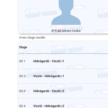
#75
Mózes Csaba
Crew stage results
Stage
SS 1
Hidvégardó - Viszló /1
SS 2
Viszló - Hidvégardó /1
SS 3
Hidvégardó - Viszló /2
SS 4
Viszló - Hidvégardó /2