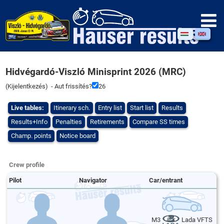
Hidvégardó-Viszló Minisprint 2026 (MRC)
(
Kijelentkezés
) - Aut frissítés?
26
Live tables:
Itinerary sch.
Entry list
Start list
Results
Results+Info
Penalties
Retirements
Compare SS times
Champ. points
Notice board
Crew profile
Pilot
Navigator
Car/entrant
M3
Lada VFTS