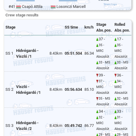
#41
Csapó Attila
Losonczi Marcell
Crew stage results
Stage
Rolled
Stage
SS time
km/h
Abs.pos.
Abs.pos.
37 -
17 -
35 -
35 -
Hidvégardó -
MRC
MRC
SS 1
8.43km
05:51.504
86.34
Viszló /1
Abszolút
Abszolút
33 - MS
33 - MS
Abszolút
Abszolút
39 -
36 -
37 -
34 -
Viszló -
MRC
MRC
SS 2
8.43km
05:56.634
85.10
Hidvégardó /1
Abszolút
Abszolút
35 - MS
32 - MS
Abszolút
Abszolút
34 -
33 -
32 -
31 -
Hidvégardó -
MRC
MRC
SS 3
8.43km
05:49.742
86.77
Viszló /2
Abszolút
Abszolút
29 - MS
29 - MS