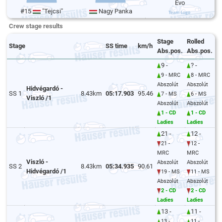
Evo
#15
"Tejcsi"
Nagy Panka
Crew stage results
Stage
Rolled
Stage
SS time
km/h
Abs.pos.
Abs.pos.
9 -
? -
9 - MRC
8 - MRC
Abszolút
Abszolút
Hidvégardó -
SS 1
8.43km
05:17.903
95.46
7 - MS
6 - MS
Viszló /1
Abszolút
Abszolút
1 - CD
1 - CD
Ladies
Ladies
21 -
12 -
21 -
12 -
MRC
MRC
Viszló -
Abszolút
Abszolút
SS 2
8.43km
05:34.935
90.61
Hidvégardó /1
19 - MS
11 - MS
Abszolút
Abszolút
2 - CD
2 - CD
Ladies
Ladies
13 -
11 -
13 -
11 -