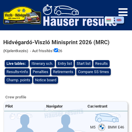
Hidvégardó-Viszló Minisprint 2026 (MRC)
(
Kijelentkezés
) - Aut frissítés?
26
Live tables:
Itinerary sch.
Entry list
Start list
Results
Results+Info
Penalties
Retirements
Compare SS times
Champ. points
Notice board
Crew profile
Pilot
Navigator
Car/entrant
M5
BMW E46