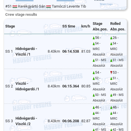
#51
Kerékgyártó Sándor
Tarnóczi Levente Tibor
Crew stage results
Stage
Rolled
Stage
SS time
km/h
Abs.pos.
Abs.pos.
56 -
26 -
54 -
54 -
Hidvégardó -
MRC
MRC
SS 1
8.43km
06:14.538
81.03
Viszló /1
Abszolút
Abszolút
51 - MS
51 - MS
Abszolút
Abszolút
54 -
53 -
52 -
51 -
Viszló -
MRC
MRC
SS 2
8.43km
06:15.364
80.85
Hidvégardó /1
Abszolút
Abszolút
50 - MS
49 - MS
Abszolút
Abszolút
46 -
46 -
44 -
44 -
Hidvégardó -
MRC
MRC
SS 3
8.43km
06:06.208
82.87
Viszló /2
Abszolút
Abszolút
41 - MS
42 - MS