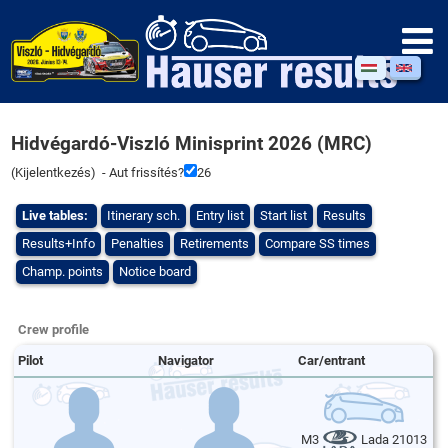
Hidvégardó-Viszló Minisprint 2026 (MRC)
(
Kijelentkezés
) - Aut frissítés?
26
Live tables:
Itinerary sch.
Entry list
Start list
Results
Results+Info
Penalties
Retirements
Compare SS times
Champ. points
Notice board
Crew profile
Pilot
Navigator
Car/entrant
M3
Lada 21013