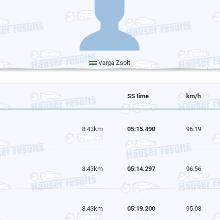
Varga Zsolt
SS time
km/h
8.43km
05:15.490
96.19
8.43km
05:14.297
96.56
8.43km
05:19.200
95.08