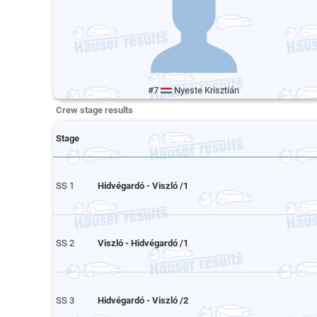
#7
Nyeste Krisztián
Crew stage results
Stage
SS 1
Hidvégardó - Viszló /1
SS 2
Viszló - Hidvégardó /1
SS 3
Hidvégardó - Viszló /2