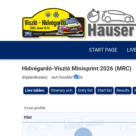
START PAGE
LIV
Hidvégardó-Viszló Minisprint 2026 (MRC)
(
Kijelentkezés
) - Aut frissítés?
26
Live tables:
Itinerary sch.
Entry list
Start list
Results
Crew profile
Pilot