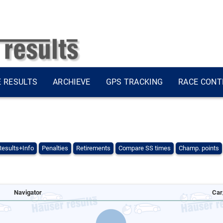
E RESULTS
ARCHIEVE
GPS TRACKING
RACE CONT
Results+Info
Penalties
Retirements
Compare SS times
Champ. points
Navigator
Car