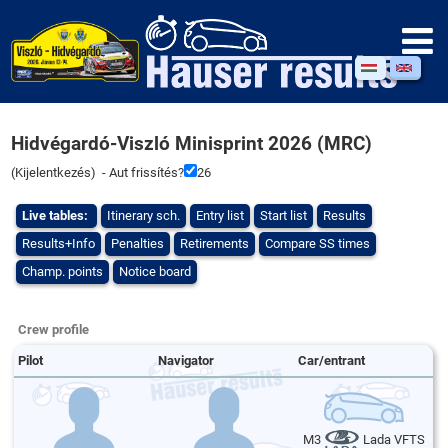
Hidvégardó-Viszló Minisprint 2026 (MRC)
(
Kijelentkezés
) - Aut frissítés?
26
Live tables:
Itinerary sch.
Entry list
Start list
Results
Results+Info
Penalties
Retirements
Compare SS times
Champ. points
Notice board
Crew profile
Pilot
Navigator
Car/entrant
M3
Lada VFTS