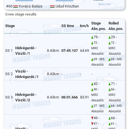
#60
Kovács Balázs
Udud Krisztian
Crew stage results
Stage
Rolled
Stage
SS time
km/h
Abs.pos.
Abs.pos.
79 -
29 -
72 -
72 -
Hidvégardó -
MRC
MRC
SS 1
8.43km
07:49.107
64.69
Viszló /1
Abszolút
Abszolút
69 - MS
69 - MS
Abszolút
Abszolút
Viszló -
SS 2
8.43km
-
-
-
-
Hidvégardó /1
42 -
71 -
40 -
66 -
Hidvégardó -
MRC
MRC
SS 3
8.43km
06:01.666
83.91
Viszló /2
Abszolút
Abszolút
37 - MS
64 - MS
Abszolút
Abszolút
49 -
66 -
47 -
61 -
Viszló -