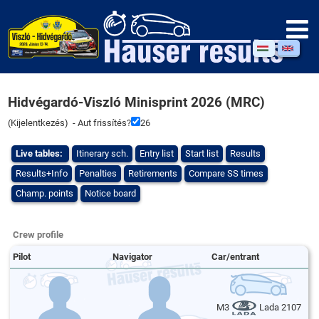
Hidvégardó-Viszló Minisprint 2026 (MRC)
(
Kijelentkezés
) - Aut frissítés?
26
Live tables:
Itinerary sch.
Entry list
Start list
Results
Results+Info
Penalties
Retirements
Compare SS times
Champ. points
Notice board
Crew profile
Pilot
Navigator
Car/entrant
M3
Lada 2107