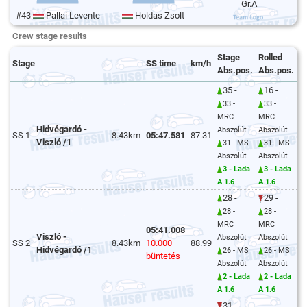
Gr.A
#43
Pallai Levente
Holdas Zsolt
Crew stage results
Stage
Rolled
Stage
SS time
km/h
Abs.pos.
Abs.pos.
35 -
16 -
33 -
33 -
MRC
MRC
Hidvégardó -
Abszolút
Abszolút
SS 1
8.43km
05:47.581
87.31
Viszló /1
31 - MS
31 - MS
Abszolút
Abszolút
3 - Lada
3 - Lada
A 1.6
A 1.6
28 -
29 -
28 -
28 -
MRC
MRC
05:41.008
Viszló -
Abszolút
Abszolút
SS 2
8.43km
10.000
88.99
Hidvégardó /1
26 - MS
26 - MS
büntetés
Abszolút
Abszolút
2 - Lada
2 - Lada
A 1.6
A 1.6
31 -