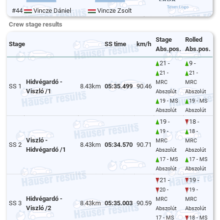
#44
Vincze Dániel
Vincze Zsolt
Crew stage results
Stage
Rolled
Stage
SS time
km/h
Abs.pos.
Abs.pos.
21 -
9 -
21 -
21 -
Hidvégardó -
MRC
MRC
SS 1
8.43km
05:35.499
90.46
Viszló /1
Abszolút
Abszolút
19 - MS
19 - MS
Abszolút
Abszolút
19 -
18 -
19 -
18 -
Viszló -
MRC
MRC
SS 2
8.43km
05:34.570
90.71
Hidvégardó /1
Abszolút
Abszolút
17 - MS
17 - MS
Abszolút
Abszolút
21 -
19 -
20 -
19 -
Hidvégardó -
MRC
MRC
SS 3
8.43km
05:35.003
90.59
Viszló /2
Abszolút
Abszolút
17 - MS
18 - MS