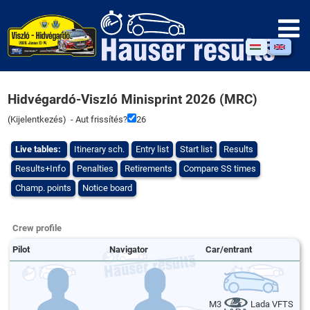
Hidvégardó-Viszló Minisprint 2026 (MRC)
(
Kijelentkezés
) - Aut frissítés?
26
Live tables:
Itinerary sch.
Entry list
Start list
Results
Results+Info
Penalties
Retirements
Compare SS times
Champ. points
Notice board
Crew profile
Pilot
Navigator
Car/entrant
M3
Lada VFTS