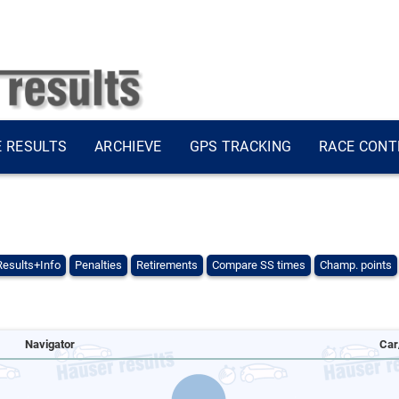
E RESULTS
ARCHIEVE
GPS TRACKING
RACE CONT
Results+Info
Penalties
Retirements
Compare SS times
Champ. points
Navigator
Car