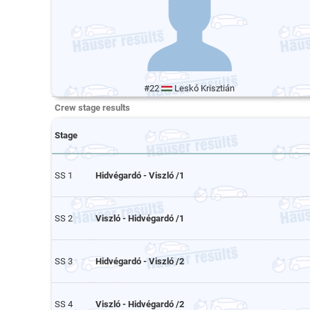
#22
Leskó Krisztián
Crew stage results
Stage
SS 1
Hidvégardó - Viszló /1
SS 2
Viszló - Hidvégardó /1
SS 3
Hidvégardó - Viszló /2
SS 4
Viszló - Hidvégardó /2