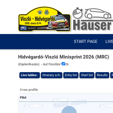
START PAGE
LIV
Hidvégardó-Viszló Minisprint 2026 (MRC)
(
Kijelentkezés
) - Aut frissítés?
26
Live tables:
Itinerary sch.
Entry list
Start list
Results
Crew profile
Pilot