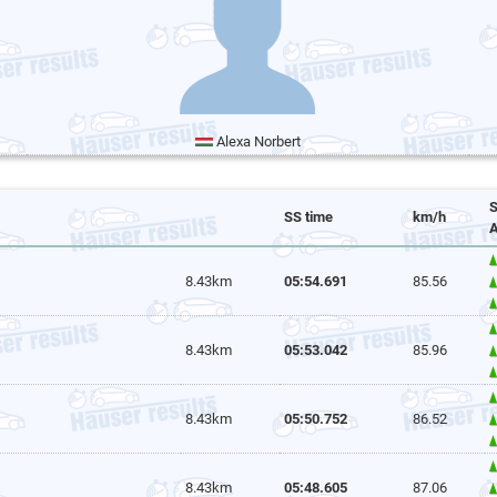
Alexa Norbert
S
SS time
km/h
A
8.43km
05:54.691
85.56
8.43km
05:53.042
85.96
8.43km
05:50.752
86.52
8.43km
05:48.605
87.06