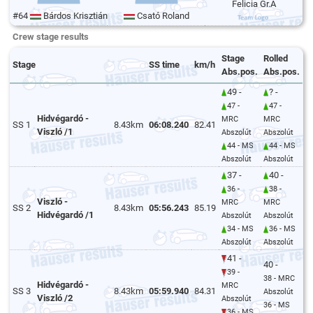
Felicia Gr.A
#64
Bárdos Krisztián
Csató Roland
Crew stage results
Stage
Rolled
Stage
SS time
km/h
Abs.pos.
Abs.pos.
49 -
? -
47 -
47 -
Hidvégardó -
MRC
MRC
SS 1
8.43km
06:08.240
82.41
Viszló /1
Abszolút
Abszolút
44 - MS
44 - MS
Abszolút
Abszolút
37 -
40 -
36 -
38 -
Viszló -
MRC
MRC
SS 2
8.43km
05:56.243
85.19
Hidvégardó /1
Abszolút
Abszolút
34 - MS
36 - MS
Abszolút
Abszolút
41 -
40 -
39 -
38 - MRC
Hidvégardó -
MRC
SS 3
8.43km
05:59.940
84.31
Abszolút
Viszló /2
Abszolút
36 - MS
36 - MS