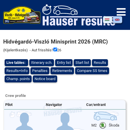
Hidvégardó-Viszló Minisprint 2026 (MRC)
(
Kijelentkezés
) - Aut frissítés?
26
Live tables:
Itinerary sch.
Entry list
Start list
Results
Results+Info
Penalties
Retirements
Compare SS times
Champ. points
Notice board
Crew profile
Pilot
Navigator
Car/entrant
M2
Škoda