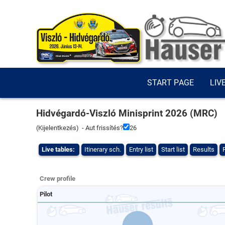
START PAGE
LIV
Hidvégardó-Viszló Minisprint 2026 (MRC)
(
Kijelentkezés
) - Aut frissítés?
26
Live tables:
Itinerary sch.
Entry list
Start list
Results
Crew profile
Pilot