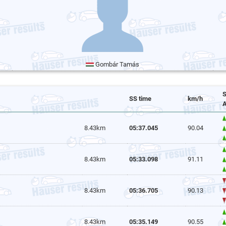
Gombár Tamás
S
SS time
km/h
A
8.43km
05:37.045
90.04
8.43km
05:33.098
91.11
8.43km
05:36.705
90.13
8.43km
05:35.149
90.55