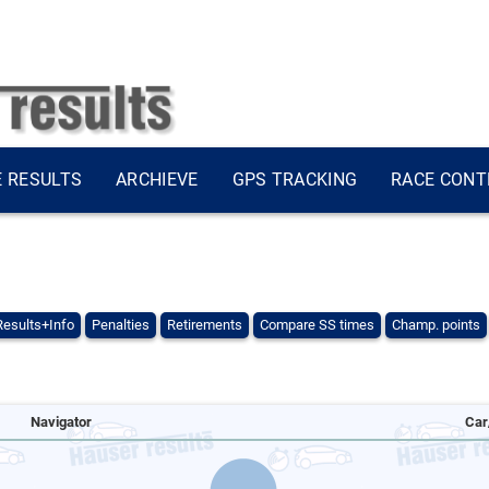
E RESULTS
ARCHIEVE
GPS TRACKING
RACE CONT
Results+Info
Penalties
Retirements
Compare SS times
Champ. points
Navigator
Car