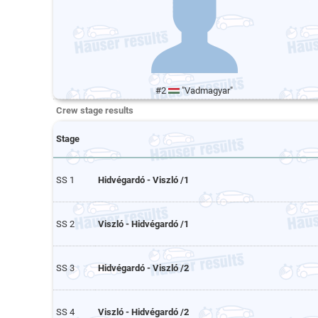
#2
"Vadmagyar"
Crew stage results
Stage
SS 1
Hidvégardó - Viszló /1
SS 2
Viszló - Hidvégardó /1
SS 3
Hidvégardó - Viszló /2
SS 4
Viszló - Hidvégardó /2