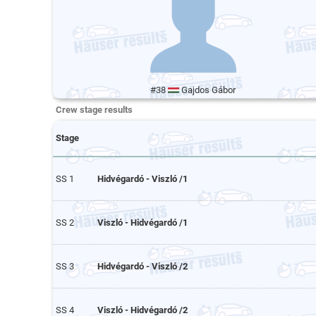
#38
Gajdos Gábor
Crew stage results
Stage
SS 1
Hidvégardó - Viszló /1
SS 2
Viszló - Hidvégardó /1
SS 3
Hidvégardó - Viszló /2
SS 4
Viszló - Hidvégardó /2