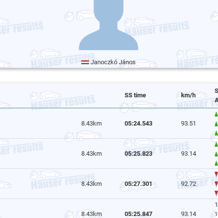
Janoczkó János
S
SS time
km/h
A
8.43km
05:24.543
93.51
8.43km
05:25.823
93.14
8.43km
05:27.301
92.72
1
8.43km
05:25.847
93.14
1