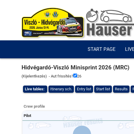
START PAGE
LIV
Hidvégardó-Viszló Minisprint 2026 (MRC)
(
Kijelentkezés
) - Aut frissítés?
26
Live tables:
Itinerary sch.
Entry list
Start list
Results
Crew profile
Pilot