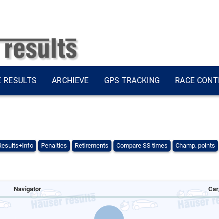
E RESULTS
ARCHIEVE
GPS TRACKING
RACE CONT
Results+Info
Penalties
Retirements
Compare SS times
Champ. points
Navigator
Car