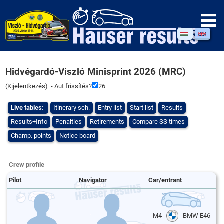
Hidvégardó-Viszló Minisprint 2026 (MRC)
(
Kijelentkezés
) - Aut frissítés?
26
Live tables:
Itinerary sch.
Entry list
Start list
Results
Results+Info
Penalties
Retirements
Compare SS times
Champ. points
Notice board
Crew profile
Pilot
Navigator
Car/entrant
M4
BMW E46