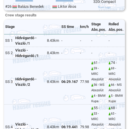
320i Compact
#26
Balázs Benedek
Liktor Ákos
Crew stage results
Stage
Rolled
Stage
SS time
km/h
Abs.pos.
Abs.pos.
Hidvégardó -
SS 1
8.43km
-
-
-
-
Viszló /1
Viszló -
SS 2
8.43km
-
-
-
-
Hidvégardó /1
61 -
74 -
59 -
69 -
MRC
MRC
Hidvégardó -
Abszolút
Abszolút
SS 3
8.43km
06:29.167
77.98
Viszló /2
56 - MS
66 - MS
Abszolút
Abszolút
4 - BMW
5 - BMW
Kupa
Kupa
55 -
68 -
53 -
63 -
MRC
MRC
Viszló -
Abszolút
Abszolút
SS 4
8.43km
06:19.441
79.98