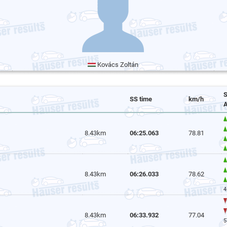
Kovács Zoltán
S
SS time
km/h
A
8.43km
06:25.063
78.81
8.43km
06:26.033
78.62
4
8.43km
06:33.932
77.04
5