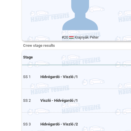
#20
Krajnyák Péter
Crew stage results
Stage
SS 1
Hidvégardó - Viszló /1
SS 2
Viszló - Hidvégardó /1
SS 3
Hidvégardó - Viszló /2