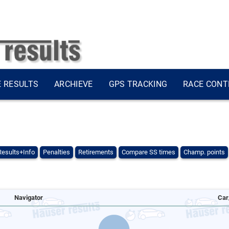
E RESULTS
ARCHIEVE
GPS TRACKING
RACE CONT
Results+Info
Penalties
Retirements
Compare SS times
Champ. points
Navigator
Car