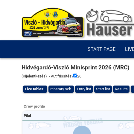
START PAGE
LIV
Hidvégardó-Viszló Minisprint 2026 (MRC)
(
Kijelentkezés
) - Aut frissítés?
26
Live tables:
Itinerary sch.
Entry list
Start list
Results
Crew profile
Pilot