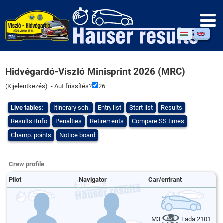
Hidvégardó-Viszló Minisprint 2026 (MRC)
(
Kijelentkezés
) - Aut frissítés?
26
Live tables:
Itinerary sch.
Entry list
Start list
Results
Results+Info
Penalties
Retirements
Compare SS times
Champ. points
Notice board
Crew profile
Pilot
Navigator
Car/entrant
M3
Lada 2101