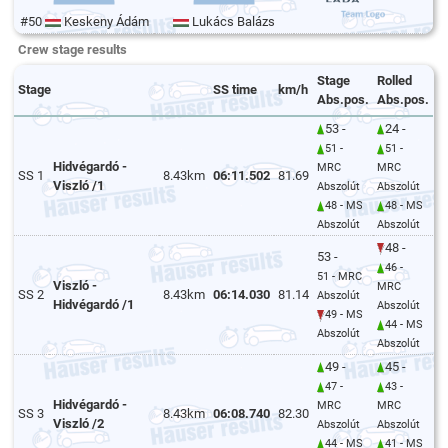
#50
Keskeny Ádám
Lukács Balázs
Crew stage results
Stage
Rolled
Stage
SS time
km/h
Abs.pos.
Abs.pos.
53 -
24 -
51 -
51 -
Hidvégardó -
MRC
MRC
SS 1
8.43km
06:11.502
81.69
Viszló /1
Abszolút
Abszolút
48 - MS
48 - MS
Abszolút
Abszolút
48 -
53 -
46 -
51 - MRC
Viszló -
MRC
SS 2
8.43km
06:14.030
81.14
Abszolút
Hidvégardó /1
Abszolút
49 - MS
44 - MS
Abszolút
Abszolút
49 -
45 -
47 -
43 -
Hidvégardó -
MRC
MRC
SS 3
8.43km
06:08.740
82.30
Viszló /2
Abszolút
Abszolút
44 - MS
41 - MS