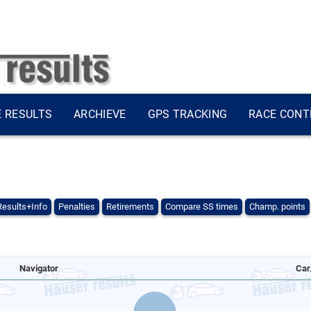
E RESULTS
ARCHIEVE
GPS TRACKING
RACE CONT
Results+Info
Penalties
Retirements
Compare SS times
Champ. points
Navigator
Car