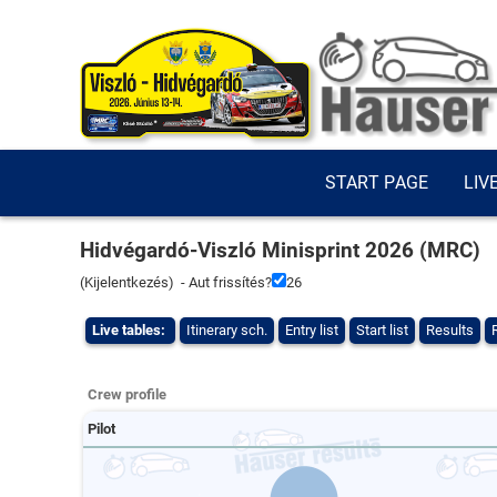
START PAGE
LIV
Hidvégardó-Viszló Minisprint 2026 (MRC)
(
Kijelentkezés
) - Aut frissítés?
26
Live tables:
Itinerary sch.
Entry list
Start list
Results
Crew profile
Pilot