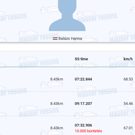
Balázs Hanna
SS time
km/h
8.43km
07:22.844
68.53
8.43km
09:17.207
54.46
07:32.906
8.43km
67.01
10.000 büntetés