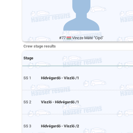
#77
Vincze Máté "Cipó"
Crew stage results
Stage
SS 1
Hidvégardó - Viszló /1
SS 2
Viszló - Hidvégardó /1
SS 3
Hidvégardó - Viszló /2