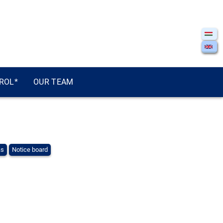
ROL*
OUR TEAM
ás
Notice board