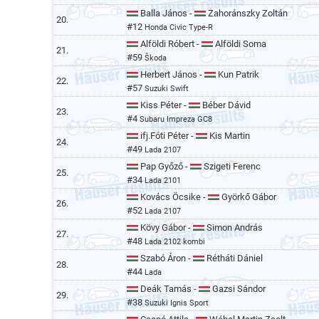
Balla János -
Zahoránszky Zoltán
20.
#12
Honda Civic Type-R
Alföldi Róbert -
Alföldi Soma
21.
#59
Škoda
Herbert János -
Kun Patrik
22.
#57
Suzuki Swift
Kiss Péter -
Béber Dávid
23.
#4
Subaru Impreza GC8
ifj.Fóti Péter -
Kis Martin
24.
#49
Lada 2107
Pap Győző -
Szigeti Ferenc
25.
#34
Lada 2101
Kovács Öcsike -
Györkő Gábor
26.
#52
Lada 2107
Kövy Gábor -
Simon András
27.
#48
Lada 2102 kombi
Szabó Áron -
Rétháti Dániel
28.
#44
Lada
Deák Tamás -
Gazsi Sándor
29.
#38
Suzuki Ignis Sport