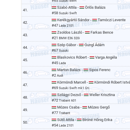
#65
Suzuki swift
Szabó Attila -
Örlős Balázs
41.
#58
Suzuki Swift
Kerékgyártó Sándor -
Tarnóczi Levente
42.
#47
Lada 2101
Zsoldos László -
Farkas Bence
43.
#21
BMW E36 320i
Szép Gábor -
Gungl Ádám
44.
#67
Suzuki
Blaskovics Róbert -
Varga Angéla
45.
#45
Lada
Marton Balázs -
Sipos Ferenc
46.
#2
Audi
Körmöndi Marcell -
Körmöndi Róbert Istv
47.
#69
Suzuki Swift mk1 Gti
Szilágyi Dezső -
Weller Krisztina
48.
#72
Trabant 601
Mózes Csaba -
Mózes Gergő
49.
#77
Trabant
Sütő Attila -
Bíróné Hőnig Erika
50.
#54
Lada 2101