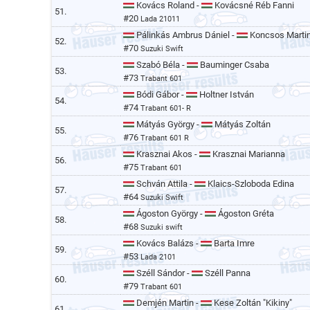
Kovács Roland -
Kovácsné Réb Fanni
51.
#20
Lada 21011
Pálinkás Ambrus Dániel -
Koncsos Marti
52.
#70
Suzuki Swift
Szabó Béla -
Bauminger Csaba
53.
#73
Trabant 601
Bódi Gábor -
Holtner István
54.
#74
Trabant 601- R
Mátyás György -
Mátyás Zoltán
55.
#76
Trabant 601 R
Krasznai Akos -
Krasznai Marianna
56.
#75
Trabant 601
Schván Attila -
Klaics-Szloboda Edina
57.
#64
Suzuki Swift
Ágoston György -
Ágoston Gréta
58.
#68
Suzuki swift
Kovács Balázs -
Barta Imre
59.
#53
Lada 2101
Széll Sándor -
Széll Panna
60.
#79
Trabant 601
Demjén Martin -
Kese Zoltán "Kikiny"
61.