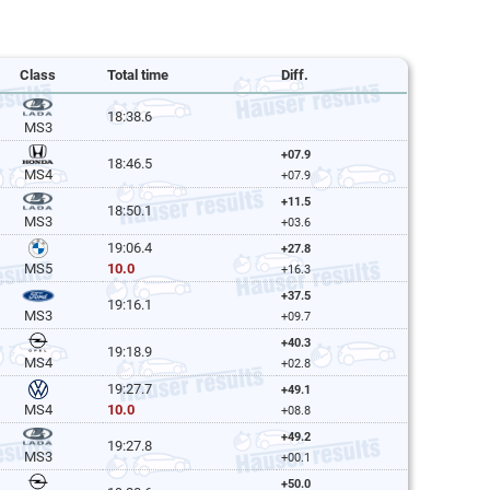
Class
Total time
Diff.
18:38.6
MS3
+07.9
18:46.5
MS4
+07.9
+11.5
18:50.1
MS3
+03.6
19:06.4
+27.8
10.0
MS5
+16.3
+37.5
19:16.1
MS3
+09.7
+40.3
19:18.9
MS4
+02.8
19:27.7
+49.1
10.0
MS4
+08.8
+49.2
19:27.8
MS3
+00.1
+50.0