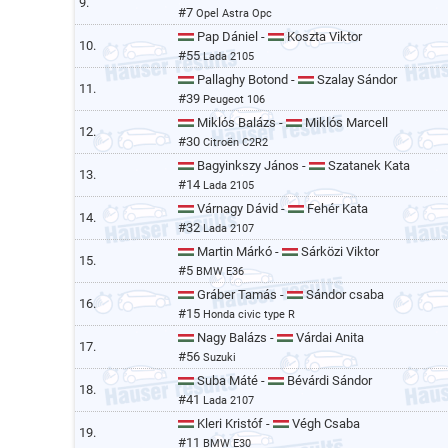
9.
#7
Opel Astra Opc
Pap Dániel -
Koszta Viktor
10.
#55
Lada 2105
Pallaghy Botond -
Szalay Sándor
11.
#39
Peugeot 106
Miklós Balázs -
Miklós Marcell
12.
#30
Citroën C2R2
Bagyinkszy János -
Szatanek Kata
13.
#14
Lada 2105
Várnagy Dávid -
Fehér Kata
14.
#32
Lada 2107
Martin Márkó -
Sárközi Viktor
15.
#5
BMW E36
Gráber Tamás -
Sándor csaba
16.
#15
Honda civic type R
Nagy Balázs -
Várdai Anita
17.
#56
Suzuki
Suba Máté -
Bévárdi Sándor
18.
#41
Lada 2107
Kleri Kristóf -
Végh Csaba
19.
#11
BMW E30