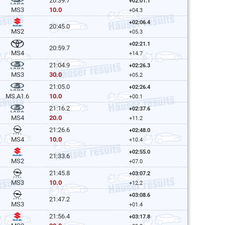
20:39.7
+02:01.1
10.0
MS3
+04.3
+02:06.4
20:45.0
MS2
+05.3
+02:21.1
20:59.7
MS4
+14.7
21:04.9
+02:26.3
30.0
MS3
+05.2
21:05.0
+02:26.4
10.0
MS.A1.6
+00.1
21:16.2
+02:37.6
20.0
MS4
+11.2
21:26.6
+02:48.0
10.0
MS4
+10.4
+02:55.0
21:33.6
MS2
+07.0
21:45.8
+03:07.2
10.0
MS3
+12.2
+03:08.6
21:47.2
MS3
+01.4
21:56.4
+03:17.8