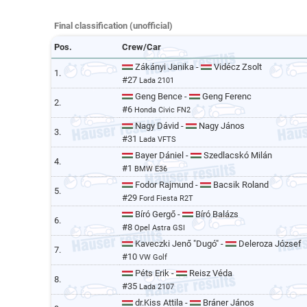
Final classification (unofficial)
Pos.
Crew/Car
Zákányi Janika -
Vidécz Zsolt
1.
#27
Lada 2101
Geng Bence -
Geng Ferenc
2.
#6
Honda Civic FN2
Nagy Dávid -
Nagy János
3.
#31
Lada VFTS
Bayer Dániel -
Szedlacskó Milán
4.
#1
BMW E36
Fodor Rajmund -
Bacsik Roland
5.
#29
Ford Fiesta R2T
Bíró Gergő -
Bíró Balázs
6.
#8
Opel Astra GSI
Kaveczki Jenő "Dugó" -
Deleroza József
7.
#10
VW Golf
Péts Erik -
Reisz Véda
8.
#35
Lada 2107
dr.Kiss Attila -
Bráner János