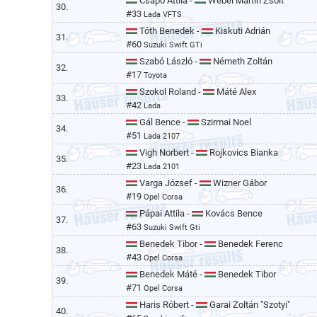
Csapó Attila -
Wébel Martin Zsolt
30.
#33
Lada VFTS
Tóth Benedek -
Kiskuti Adrián
31.
#60
Suzuki Swift GTi
Szabó László -
Németh Zoltán
32.
#17
Toyota
Szokol Roland -
Máté Alex
33.
#42
Lada
Gál Bence -
Szirmai Noel
34.
#51
Lada 2107
Vigh Norbert -
Rojkovics Bianka
35.
#23
Lada 2101
Varga József -
Wizner Gábor
36.
#19
Opel Corsa
Pápai Attila -
Kovács Bence
37.
#63
Suzuki Swift Gti
Benedek Tibor -
Benedek Ferenc
38.
#43
Opel Corsa
Benedek Máté -
Benedek Tibor
39.
#71
Opel Corsa
Haris Róbert -
Garai Zoltán "Szotyi"
40.