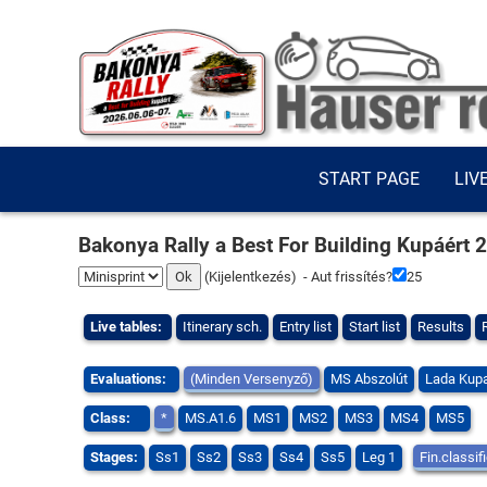
START PAGE
LIV
Bakonya Rally a Best For Building Kupáért 
(
Kijelentkezés
) - Aut frissítés?
25
Live tables:
Itinerary sch.
Entry list
Start list
Results
Evaluations:
(Minden Versenyző)
MS Abszolút
Lada Kup
Class:
*
MS.A1.6
MS1
MS2
MS3
MS4
MS5
Stages:
Ss1
Ss2
Ss3
Ss4
Ss5
Leg 1
Fin.classif