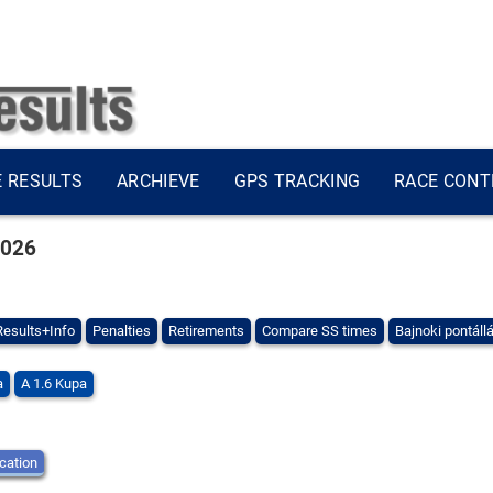
E RESULTS
ARCHIEVE
GPS TRACKING
RACE CONT
2026
Results+Info
Penalties
Retirements
Compare SS times
Bajnoki pontáll
a
A 1.6 Kupa
ication