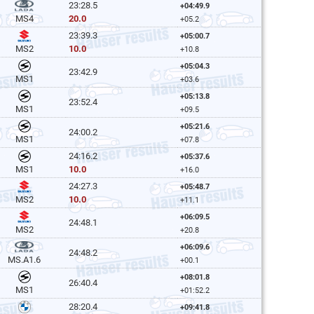
23:28.5
+04:49.9
20.0
MS4
+05.2
23:39.3
+05:00.7
10.0
MS2
+10.8
+05:04.3
23:42.9
MS1
+03.6
+05:13.8
23:52.4
MS1
+09.5
+05:21.6
24:00.2
MS1
+07.8
24:16.2
+05:37.6
10.0
MS1
+16.0
24:27.3
+05:48.7
10.0
MS2
+11.1
+06:09.5
24:48.1
MS2
+20.8
+06:09.6
24:48.2
MS.A1.6
+00.1
+08:01.8
26:40.4
MS1
+01:52.2
28:20.4
+09:41.8