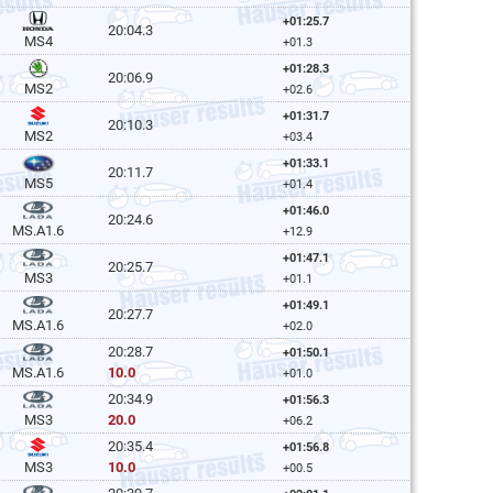
+01:25.7
20:04.3
MS4
+01.3
+01:28.3
20:06.9
MS2
+02.6
+01:31.7
20:10.3
MS2
+03.4
+01:33.1
20:11.7
MS5
+01.4
+01:46.0
20:24.6
MS.A1.6
+12.9
+01:47.1
20:25.7
MS3
+01.1
+01:49.1
20:27.7
MS.A1.6
+02.0
20:28.7
+01:50.1
10.0
MS.A1.6
+01.0
20:34.9
+01:56.3
20.0
MS3
+06.2
20:35.4
+01:56.8
10.0
MS3
+00.5