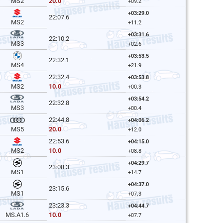
20.0
MS2
+09.2
+03:29.0
22:07.6
MS2
+11.2
+03:31.6
22:10.2
MS3
+02.6
+03:53.5
22:32.1
MS4
+21.9
22:32.4
+03:53.8
10.0
MS2
+00.3
+03:54.2
22:32.8
MS3
+00.4
22:44.8
+04:06.2
20.0
MS5
+12.0
22:53.6
+04:15.0
10.0
MS2
+08.8
+04:29.7
23:08.3
MS1
+14.7
+04:37.0
23:15.6
MS1
+07.3
23:23.3
+04:44.7
10.0
MS.A1.6
+07.7