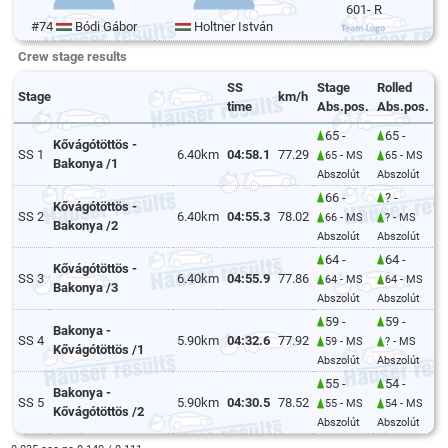
601- R
#74
Bódi Gábor
Holtner István
Crew stage results
SS
Stage
Rolled
Stage
km/h
time
Abs.pos.
Abs.pos.
65 -
65 -
Kővágótöttös -
SS 1
6.40km
04:58.1
77.29
65 - MS
65 - MS
Bakonya /1
Abszolút
Abszolút
66 -
? -
Kővágótöttös -
SS 2
6.40km
04:55.3
78.02
66 - MS
? - MS
Bakonya /2
Abszolút
Abszolút
64 -
64 -
Kővágótöttös -
SS 3
6.40km
04:55.9
77.86
64 - MS
64 - MS
Bakonya /3
Abszolút
Abszolút
59 -
59 -
Bakonya -
SS 4
5.90km
04:32.6
77.92
59 - MS
? - MS
Kővágótöttös /1
Abszolút
Abszolút
55 -
54 -
Bakonya -
SS 5
5.90km
04:30.5
78.52
55 - MS
54 - MS
Kővágótöttös /2
Abszolút
Abszolút