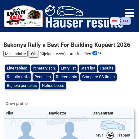
Bakonya Rally a Best For Building Kupáért 2026
(
Kijelentkezés
) - Aut frissítés?
26
Live tables:
Itinerary sch.
Entry list
Start list
Results
Results+Info
Penalties
Retirements
Compare SS times
Bajnoki pontállás
Notice board
Crew profile
Pilot
Navigator
Car/entrant
MS1
Trabant