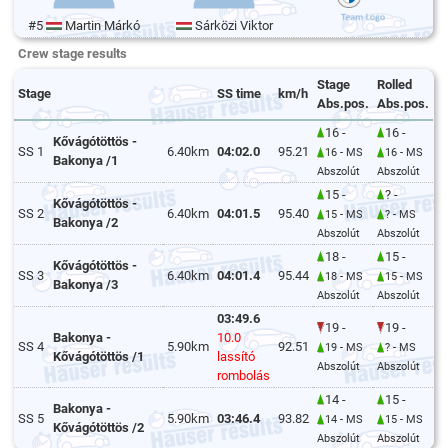
#5
Martin Márkó
Sárközi Viktor
Crew stage results
Stage
Rolled
Stage
SS time
km/h
Abs.pos.
Abs.pos.
16 -
16 -
Kővágótöttös -
SS 1
6.40km
04:02.0
95.21
16 - MS
16 - MS
Bakonya /1
Abszolút
Abszolút
15 -
? -
Kővágótöttös -
SS 2
6.40km
04:01.5
95.40
15 - MS
? - MS
Bakonya /2
Abszolút
Abszolút
18 -
15 -
Kővágótöttös -
SS 3
6.40km
04:01.4
95.44
18 - MS
15 - MS
Bakonya /3
Abszolút
Abszolút
03:49.6
19 -
19 -
Bakonya -
10.0
SS 4
5.90km
92.51
19 - MS
? - MS
Kővágótöttös /1
lassító
Abszolút
Abszolút
rombolás
14 -
15 -
Bakonya -
SS 5
5.90km
03:46.4
93.82
14 - MS
15 - MS
Kővágótöttös /2
Abszolút
Abszolút