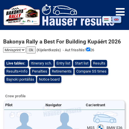
Bakonya Rally a Best For Building Kupáért 2026
(
Kijelentkezés
) - Aut frissítés?
26
Live tables:
Itinerary sch.
Entry list
Start list
Results
Results+Info
Penalties
Retirements
Compare SS times
Bajnoki pontállás
Notice board
Crew profile
Pilot
Navigator
Car/entrant
MS5
BMW E36