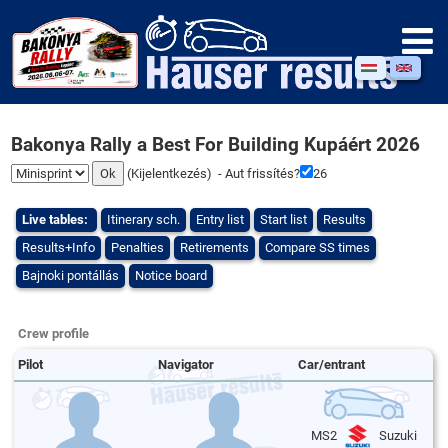
Bakonya Rally a Best For Building Kupáért 2026
(
Kijelentkezés
) - Aut frissítés?
26
Live tables:
Itinerary sch.
Entry list
Start list
Results
Results+Info
Penalties
Retirements
Compare SS times
Bajnoki pontállás
Notice board
Crew profile
Pilot
Navigator
Car/entrant
MS2
Suzuki