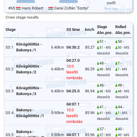
swift
#65
Haris Róbert
Garai Zoltán "Szotyi"
Crew stage results
Stage
Rolled
Stage
SS time
km/h
Abs.pos.
Abs.pos.
51 -
50 -
Kővágótöttös -
SS 1
6.40km
04:30.2
85.27
51 - MS
50 - MS
Bakonya /1
Abszolút
Abszolút
04:27.0
48 -
? -
Kővágótöttös -
10.0
SS 2
6.40km
86.29
48 - MS
? - MS
Bakonya /2
lassító
Abszolút
Abszolút
rombolás
46 -
48 -
Kővágótöttös -
SS 3
6.40km
04:25.0
86.94
46 - MS
48 - MS
Bakonya /3
Abszolút
Abszolút
04:07.1
41 -
44 -
Bakonya -
10.0
SS 4
5.90km
85.96
41 - MS
? - MS
Kővágótöttös /1
lassító
Abszolút
Abszolút
rombolás
37 -
40 -
Bakonya -
SS 5
5.90km
04:07.1
85.96
37 - MS
40 - MS