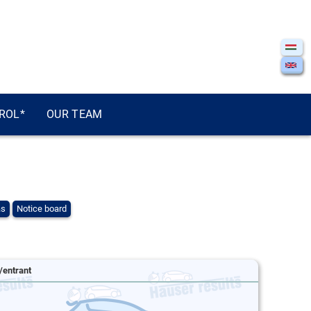
ROL*
OUR TEAM
ás
Notice board
/entrant