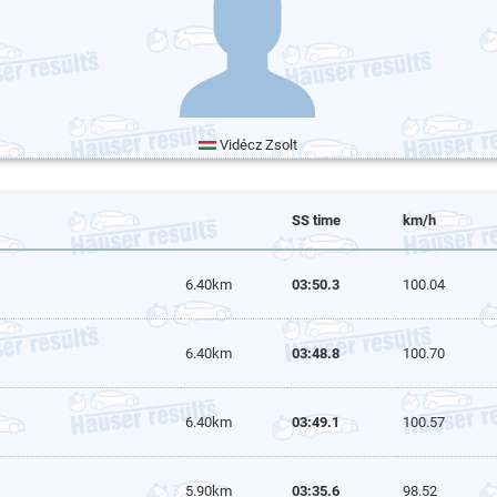
Vidécz Zsolt
SS time
km/h
6.40km
03:50.3
100.04
6.40km
03:48.8
100.70
6.40km
03:49.1
100.57
5.90km
03:35.6
98.52