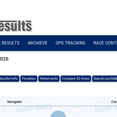
E RESULTS
ARCHIEVE
GPS TRACKING
RACE CONT
2026
Results+Info
Penalties
Retirements
Compare SS times
Bajnoki pontáll
Navigator
Car