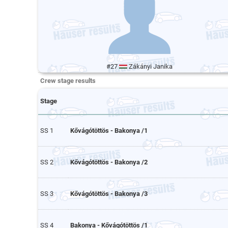
#27
Zákányi Janika
Crew stage results
Stage
SS 1
Kővágótöttös - Bakonya /1
SS 2
Kővágótöttös - Bakonya /2
SS 3
Kővágótöttös - Bakonya /3
SS 4
Bakonya - Kővágótöttös /1