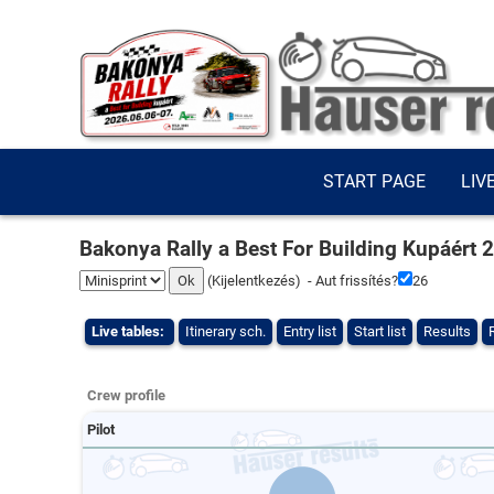
START PAGE
LIV
Bakonya Rally a Best For Building Kupáért 
(
Kijelentkezés
) - Aut frissítés?
26
Live tables:
Itinerary sch.
Entry list
Start list
Results
Crew profile
Pilot