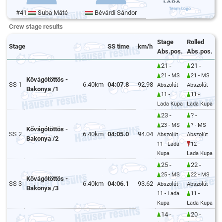
#41
Suba Máté
Bévárdi Sándor
Crew stage results
Stage
Rolled
Stage
SS time
km/h
Abs.pos.
Abs.pos.
21 -
21 -
21 - MS
21 - MS
Kővágótöttös -
SS 1
6.40km
04:07.8
92.98
Abszolút
Abszolút
Bakonya /1
11 -
11 -
Lada Kupa
Lada Kupa
23 -
? -
23 - MS
? - MS
Kővágótöttös -
SS 2
6.40km
04:05.0
94.04
Abszolút
Abszolút
Bakonya /2
11 - Lada
12 -
Kupa
Lada Kupa
25 -
22 -
25 - MS
22 - MS
Kővágótöttös -
SS 3
6.40km
04:06.1
93.62
Abszolút
Abszolút
Bakonya /3
11 - Lada
11 -
Kupa
Lada Kupa
14 -
20 -