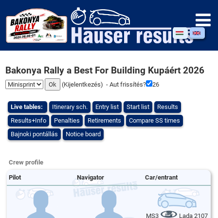
Bakonya Rally a Best For Building Kupáért 2026
(
Kijelentkezés
) - Aut frissítés?
26
Live tables:
Itinerary sch.
Entry list
Start list
Results
Results+Info
Penalties
Retirements
Compare SS times
Bajnoki pontállás
Notice board
Crew profile
Pilot
Navigator
Car/entrant
MS3
Lada 2107