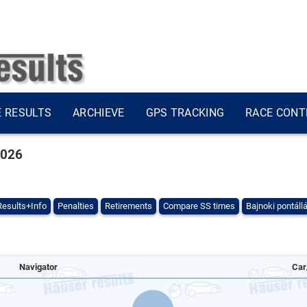
E RESULTS
ARCHIEVE
GPS TRACKING
RACE CONT
2026
Results+Info
Penalties
Retirements
Compare SS times
Bajnoki pontáll
Navigator
Car