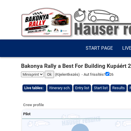
START PAGE
LIV
Bakonya Rally a Best For Building Kupáért 
(
Kijelentkezés
) - Aut frissítés?
26
Live tables:
Itinerary sch.
Entry list
Start list
Results
Crew profile
Pilot