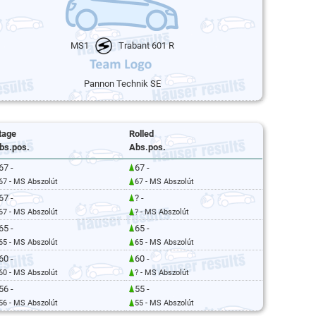
MS1
Trabant 601 R
Pannon Technik SE
tage
Rolled
bs.pos.
Abs.pos.
67 -
67 -
67 - MS Abszolút
67 - MS Abszolút
67 -
? -
67 - MS Abszolút
? - MS Abszolút
65 -
65 -
65 - MS Abszolút
65 - MS Abszolút
60 -
60 -
60 - MS Abszolút
? - MS Abszolút
56 -
55 -
56 - MS Abszolút
55 - MS Abszolút