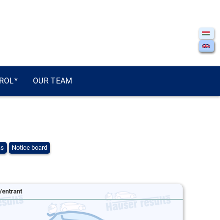
ROL*
OUR TEAM
ás
Notice board
/entrant