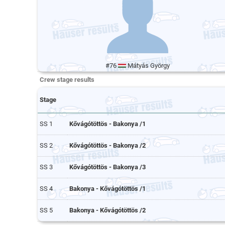
#76
Mátyás György
Crew stage results
Stage
SS 1
Kővágótöttös - Bakonya /1
SS 2
Kővágótöttös - Bakonya /2
SS 3
Kővágótöttös - Bakonya /3
SS 4
Bakonya - Kővágótöttös /1
SS 5
Bakonya - Kővágótöttös /2