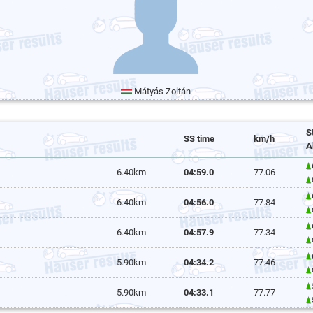
Mátyás Zoltán
S
SS time
km/h
A
6.40km
04:59.0
77.06
6.40km
04:56.0
77.84
6.40km
04:57.9
77.34
5.90km
04:34.2
77.46
5.90km
04:33.1
77.77