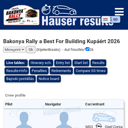
Bakonya Rally a Best For Building Kupáért 2026
(
Kijelentkezés
) - Aut frissítés?
26
Live tables:
Itinerary sch.
Entry list
Start list
Results
Results+Info
Penalties
Retirements
Compare SS times
Bajnoki pontállás
Notice board
Crew profile
Pilot
Navigator
Car/entrant
MS3
Opel Corsa