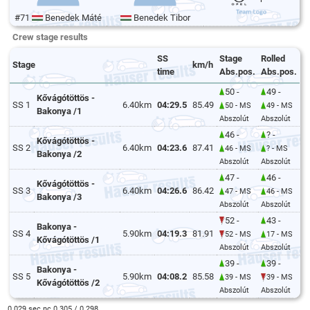
#71
Benedek Máté
Benedek Tibor
Crew stage results
SS
Stage
Rolled
Stage
km/h
time
Abs.pos.
Abs.pos.
50 -
49 -
Kővágótöttös -
SS 1
6.40km
04:29.5
85.49
50 - MS
49 - MS
Bakonya /1
Abszolút
Abszolút
46 -
? -
Kővágótöttös -
SS 2
6.40km
04:23.6
87.41
46 - MS
? - MS
Bakonya /2
Abszolút
Abszolút
47 -
46 -
Kővágótöttös -
SS 3
6.40km
04:26.6
86.42
47 - MS
46 - MS
Bakonya /3
Abszolút
Abszolút
52 -
43 -
Bakonya -
SS 4
5.90km
04:19.3
81.91
52 - MS
17 - MS
Kővágótöttös /1
Abszolút
Abszolút
39 -
39 -
Bakonya -
SS 5
5.90km
04:08.2
85.58
39 - MS
39 - MS
Kővágótöttös /2
Abszolút
Abszolút
0.029 sec nc 0.305 / 0.298