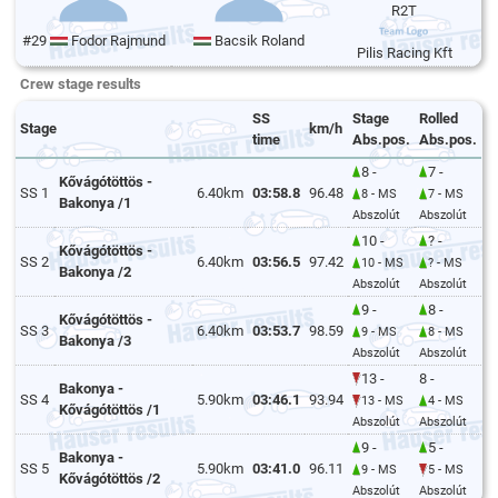
R2T
#29
Fodor Rajmund
Bacsik Roland
Pilis Racing Kft
Crew stage results
SS
Stage
Rolled
Stage
km/h
time
Abs.pos.
Abs.pos.
8 -
7 -
Kővágótöttös -
SS 1
6.40km
03:58.8
96.48
8 - MS
7 - MS
Bakonya /1
Abszolút
Abszolút
10 -
? -
Kővágótöttös -
SS 2
6.40km
03:56.5
97.42
10 - MS
? - MS
Bakonya /2
Abszolút
Abszolút
9 -
8 -
Kővágótöttös -
SS 3
6.40km
03:53.7
98.59
9 - MS
8 - MS
Bakonya /3
Abszolút
Abszolút
13 -
8 -
Bakonya -
SS 4
5.90km
03:46.1
93.94
13 - MS
4 - MS
Kővágótöttös /1
Abszolút
Abszolút
9 -
5 -
Bakonya -
SS 5
5.90km
03:41.0
96.11
9 - MS
5 - MS
Kővágótöttös /2
Abszolút
Abszolút