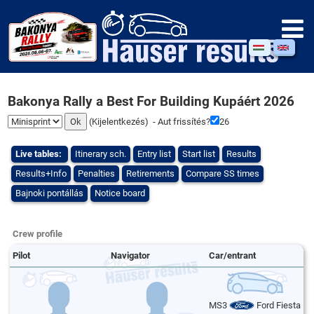
Bakonya Rally a Best For Building Kupáért 2026
(
Kijelentkezés
) - Aut frissítés?
26
Live tables:
Itinerary sch.
Entry list
Start list
Results
Results+Info
Penalties
Retirements
Compare SS times
Bajnoki pontállás
Notice board
Crew profile
Pilot
Navigator
Car/entrant
MS3
Ford Fiesta