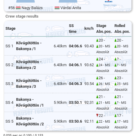
#56
Nagy Balázs
Várdai Anita
Crew stage results
SS
Stage
Rolled
Stage
km/h
time
Abs.pos.
Abs.pos.
20 -
20 -
Kővágótöttös -
SS 1
6.40km
04:06.6
93.43
20 - MS
20 - MS
Bakonya /1
Abszolút
Abszolút
24 -
? -
Kővágótöttös -
SS 2
6.40km
04:06.1
93.62
24 - MS
? - MS
Bakonya /2
Abszolút
Abszolút
26 -
23 -
Kővágótöttös -
SS 3
6.40km
04:06.3
93.54
26 - MS
23 - MS
Bakonya /3
Abszolút
Abszolút
21 -
21 -
Bakonya -
SS 4
5.90km
03:50.1
92.31
21 - MS
? - MS
Kővágótöttös /1
Abszolút
Abszolút
22 -
17 -
Bakonya -
SS 5
5.90km
03:50.6
92.11
22 - MS
17 - MS
Kővágótöttös /2
Abszolút
Abszolút
0.035 sec nc 0.100 / 0.153