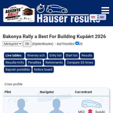
Bakonya Rally a Best For Building Kupáért 2026
(
Kijelentkezés
) - Aut frissítés?
26
Live tables:
Itinerary sch.
Entry list
Start list
Results
Results+Info
Penalties
Retirements
Compare SS times
Bajnoki pontállás
Notice board
Crew profile
Pilot
Navigator
Car/entrant
MS2
Suzuki