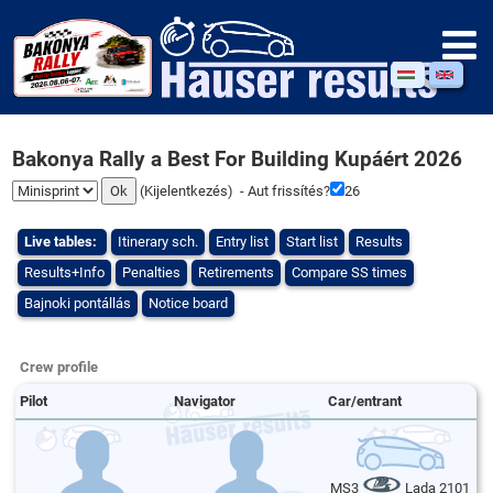
Bakonya Rally a Best For Building Kupáért 2026
(
Kijelentkezés
) - Aut frissítés?
26
Live tables:
Itinerary sch.
Entry list
Start list
Results
Results+Info
Penalties
Retirements
Compare SS times
Bajnoki pontállás
Notice board
Crew profile
Pilot
Navigator
Car/entrant
MS3
Lada 2101