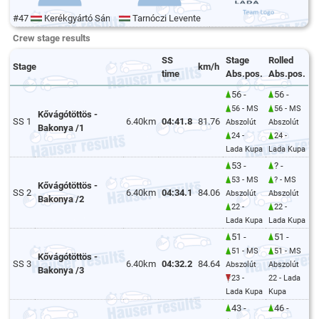
#47
Kerékgyártó Sándor
Tarnóczi Levente
Crew stage results
SS
Stage
Rolled
Stage
km/h
time
Abs.pos.
Abs.pos.
56 -
56 -
56 - MS
56 - MS
Kővágótöttös -
SS 1
6.40km
04:41.8
81.76
Abszolút
Abszolút
Bakonya /1
24 -
24 -
Lada Kupa
Lada Kupa
53 -
? -
53 - MS
? - MS
Kővágótöttös -
SS 2
6.40km
04:34.1
84.06
Abszolút
Abszolút
Bakonya /2
22 -
22 -
Lada Kupa
Lada Kupa
51 -
51 -
51 - MS
51 - MS
Kővágótöttös -
SS 3
6.40km
04:32.2
84.64
Abszolút
Abszolút
Bakonya /3
23 -
22 - Lada
Lada Kupa
Kupa
43 -
46 -