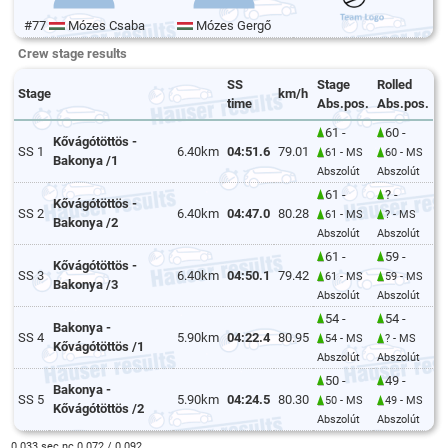
#77
Mózes Csaba
Mózes Gergő
Crew stage results
SS
Stage
Rolled
Stage
km/h
time
Abs.pos.
Abs.pos.
61 -
60 -
Kővágótöttös -
SS 1
6.40km
04:51.6
79.01
61 - MS
60 - MS
Bakonya /1
Abszolút
Abszolút
61 -
? -
Kővágótöttös -
SS 2
6.40km
04:47.0
80.28
61 - MS
? - MS
Bakonya /2
Abszolút
Abszolút
61 -
59 -
Kővágótöttös -
SS 3
6.40km
04:50.1
79.42
61 - MS
59 - MS
Bakonya /3
Abszolút
Abszolút
54 -
54 -
Bakonya -
SS 4
5.90km
04:22.4
80.95
54 - MS
? - MS
Kővágótöttös /1
Abszolút
Abszolút
50 -
49 -
Bakonya -
SS 5
5.90km
04:24.5
80.30
50 - MS
49 - MS
Kővágótöttös /2
Abszolút
Abszolút
0.033 sec nc 0.072 / 0.092