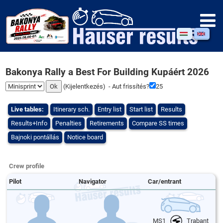
Bakonya Rally a Best For Building Kupáért 2026
(
Kijelentkezés
) - Aut frissítés?
25
Live tables:
Itinerary sch.
Entry list
Start list
Results
Results+Info
Penalties
Retirements
Compare SS times
Bajnoki pontállás
Notice board
Crew profile
Pilot
Navigator
Car/entrant
MS1
Trabant