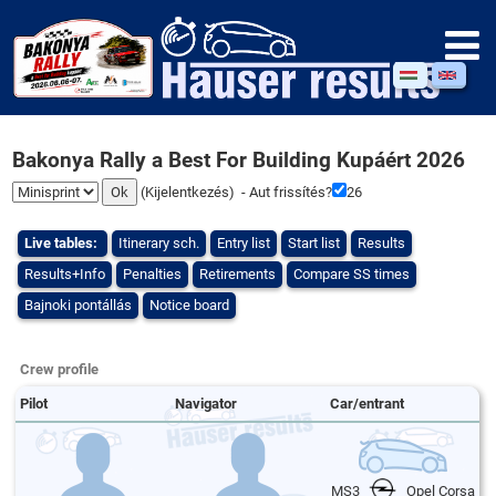
Bakonya Rally a Best For Building Kupáért 2026
(
Kijelentkezés
) - Aut frissítés?
26
Live tables:
Itinerary sch.
Entry list
Start list
Results
Results+Info
Penalties
Retirements
Compare SS times
Bajnoki pontállás
Notice board
Crew profile
Pilot
Navigator
Car/entrant
MS3
Opel Corsa