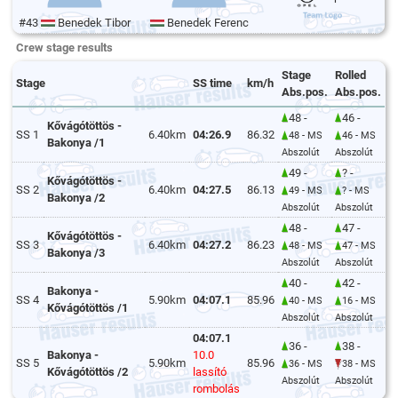
#43
Benedek Tibor
Benedek Ferenc
Crew stage results
Stage
Rolled
Stage
SS time
km/h
Abs.pos.
Abs.pos.
48 -
46 -
Kővágótöttös -
SS 1
6.40km
04:26.9
86.32
48 - MS
46 - MS
Bakonya /1
Abszolút
Abszolút
49 -
? -
Kővágótöttös -
SS 2
6.40km
04:27.5
86.13
49 - MS
? - MS
Bakonya /2
Abszolút
Abszolút
48 -
47 -
Kővágótöttös -
SS 3
6.40km
04:27.2
86.23
48 - MS
47 - MS
Bakonya /3
Abszolút
Abszolút
40 -
42 -
Bakonya -
SS 4
5.90km
04:07.1
85.96
40 - MS
16 - MS
Kővágótöttös /1
Abszolút
Abszolút
04:07.1
36 -
38 -
Bakonya -
10.0
SS 5
5.90km
85.96
36 - MS
38 - MS
Kővágótöttös /2
lassító
Abszolút
Abszolút
rombolás