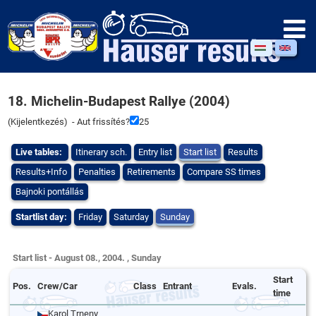
18. Michelin-Budapest Rallye (2004)
(
Kijelentkezés
) - Aut frissítés?
25
Live tables:
Itinerary sch.
Entry list
Start list
Results
Results+Info
Penalties
Retirements
Compare SS times
Bajnoki pontállás
Startlist day:
Friday
Saturday
Sunday
Start list - August 08., 2004. , Sunday
Start
Pos.
Crew/Car
Class
Entrant
Evals.
time
Karol Trneny