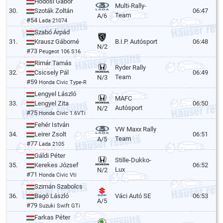
Hodosi Gábor
Multi-Rally-
30.
Szoták Zoltán
06:47
Team
A/6
#54
Lada 21074
Szabó Árpád
31.
Krausz Gáborné
B.I.P. Autósport
06:48
N/2
#73
Peugeot 106 S16
Rimár Tamás
Ryder Rally
32.
Csicsely Pál
06:49
Team
N/3
#59
Honda Civic Type-R
Lengyel László
MAFC
33.
Lengyel Zita
06:50
Autósport
N/2
#75
Honda Civic 1.6VTi
Fehér István
VW Maxx Rally
34.
Leirer Zsolt
06:51
Team
A/5
#77
Lada 2105
Gáldi Péter
Stille-Dukko-
35.
Kerekes József
06:52
Lux
N/2
#71
Honda Civic Vti
Szimán Szabolcs
36.
Bagó László
Váci Autó SE
06:53
A/5
#79
Suzuki Swift GTi
Farkas Péter