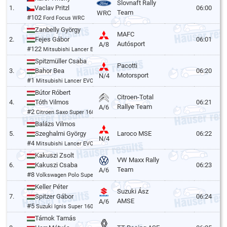
Slovnaft Rally
1.
Vaclav Pritzl
06:00
Team
WRC
#102
Ford Focus WRC
Zanbelly György
MAFC
2.
Fejes Gábor
06:01
Autósport
A/8
#122
Mitsubishi Lancer EVO VI
Spitzmüller Csaba
Pacotti
3.
Bahor Bea
06:20
Motorsport
N/4
#1
Mitsubishi Lancer EVO VI
Bútor Róbert
Citroen-Total
4.
Tóth Vilmos
06:21
Rallye Team
A/6
#2
Citroen Saxo Super 1600
Balázs Vilmos
5.
Szeghalmi György
Laroco MSE
06:22
N/4
#4
Mitsubishi Lancer EVO VI
Kakuszi Zsolt
VW Maxx Rally
6.
Kakuszi Csaba
06:23
Team
A/6
#8
Volkswagen Polo Super 1600
Keller Péter
Suzuki Ász
7.
Spitzer Gábor
06:24
AMSE
A/6
#5
Suzuki Ignis Super 1600
Tárnok Tamás