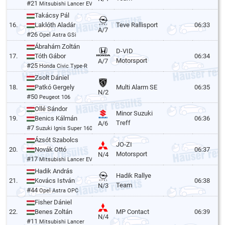
#21
Mitsubishi Lancer EVO VI
Takácsy Pál
16.
Laklóth Aladár
Teve Rallisport
06:33
A/7
#26
Opel Astra GSi
Ábrahám Zoltán
D-VID
17.
Tóth Gábor
06:34
Motorsport
A/7
#25
Honda Civic Type-R
Zsolt Dániel
18.
Patkó Gergely
Multi Alarm SE
06:35
N/2
#50
Peugeot 106
Ollé Sándor
Minor Suzuki
19.
Benics Kálmán
06:36
Treff
A/6
#7
Suzuki Ignis Super 1600
Ázsót Szabolcs
JO-ZI
20.
Novák Ottó
06:37
Motorsport
N/4
#17
Mitsubishi Lancer EVO VI
Hadik András
Hadik Rallye
21.
Kovács István
06:38
Team
N/3
#44
Opel Astra OPC
Fisher Dániel
22.
Benes Zoltán
MP Contact
06:39
N/4
#11
Mitsubishi Lancer