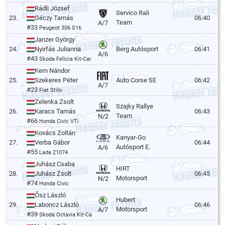
Rádli József
Servico Rali
23.
Géczy Tamás
06:40
Team
A/7
#33
Peugeot 306 S16
Janzer György
24.
Nyirfás Julianna
Berg Autósport
06:41
A/6
#43
Skoda Felicia Kit-Car
Kern Nándor
25.
Szekeres Péter
Auto Corse SE
06:42
A/7
#23
Fiat Stilo
Zelenka Zsolt
Szajky Rallye
26.
Karacs Tamás
06:43
Team
N/2
#66
Honda Civic VTi
Kovács Zoltán
Kanyar-Go
27.
Verba Gábor
06:44
Autósport E.
A/6
#55
Lada 21074
Juhász Csaba
HIRT
28.
Juhász Zsolt
06:45
Motorsport
N/2
#74
Honda Civic
Ősz László
Hubert
29.
Laboncz László
06:46
Motorsport
A/7
#39
Skoda Octavia Kit-Car