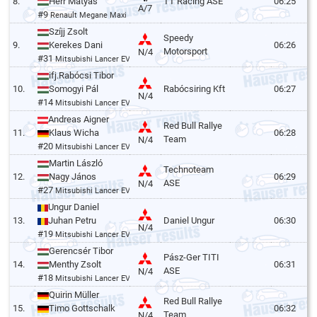
8.
Herr Mátyás
TT Racing ASE
06:25
A/7
#9
Renault Megane Maxi
Szíjj Zsolt
Speedy
9.
Kerekes Dani
06:26
Motorsport
N/4
#31
Mitsubishi Lancer EVO V
ifj.Rabócsi Tibor
10.
Somogyi Pál
Rabócsiring Kft
06:27
N/4
#14
Mitsubishi Lancer EVO VI
Andreas Aigner
Red Bull Rallye
11.
Klaus Wicha
06:28
Team
N/4
#20
Mitsubishi Lancer EVO VI
Martin László
Technoteam
12.
Nagy János
06:29
ASE
N/4
#27
Mitsubishi Lancer EVO VI
Ungur Daniel
13.
Juhan Petru
Daniel Ungur
06:30
N/4
#19
Mitsubishi Lancer EVO VI
Gerencsér Tibor
Pász-Ger TITI
14.
Menthy Zsolt
06:31
ASE
N/4
#18
Mitsubishi Lancer EVO VII
Quirin Müller
Red Bull Rallye
15.
Timo Gottschalk
06:32
Team
N/4