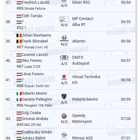
37.
Friedrich László
Silver RSC
06:54
A/5
#85
Skoda Felicia
Tóth Tamás
MP Contact-
38.
?
06:55
Alba RT
N/4
#32
?
Johan Bastiaens
39.
Frank Blondeel
Atlantic
06:56
N/2
#67
Honda Civic Vti
Csomor László
DMTK
40.
Illés Ferenc
06:57
Autósport
A/5
#87
Lada 2105
Lévai Ferenc
Visual Technika
41.
?
06:58
Kft
A/5
#88
Suzuki Swift Gti
Roberto Morini
42.
Daniela Pellegrini
Roberto Morini
06:59
A/5
#86
Peugeot 106 Rally
Szíjj Csaba
Speedy
43.
Orsovai András
07:00
Motorsport
N/3
#45
MG ZR160
Dudinszky István
44.
Juhász Bálint
Ritmus ASE
07:01