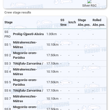
Silver RSC
Crew stage results
SS
Stage
Rolled
Stage
km/h
time
Abs.pos.
Abs.pos.
SS
Prológ-Újpesti-Alsóra
1.00km
-
-
-
-
PRO
Mátrakeresztes-
SS 1
10.10km
-
-
-
-
Mátras
Mogyorós-orom-
SS 2
17.50km
-
-
-
-
Parádsa
SS 3
Tótújfalu-Zarvaróna /
17.10km
-
-
-
-
Mátrakeresztes-
SS 4
10.10km
-
-
-
-
Mátras
Mogyorós-orom-
SS 5
17.50km
-
-
-
-
Parádsa
SS 6
Tótújfalu-Zarvaróna /
17.10km
-
-
-
-
Mátrakeresztes-
SS 7
10.10km
-
-
-
-
Mátras
Mogyorós-orom-
SS 8
17.50km
-
-
-
-