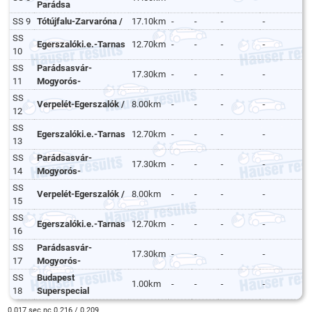
Parádsa
SS 9
Tótújfalu-Zarvaróna /
17.10km
-
-
-
-
SS
Egerszalóki.e.-Tarnas
12.70km
-
-
-
-
10
SS
Parádsasvár-
17.30km
-
-
-
-
11
Mogyorós-
SS
Verpelét-Egerszalók /
8.00km
-
-
-
-
12
SS
Egerszalóki.e.-Tarnas
12.70km
-
-
-
-
13
SS
Parádsasvár-
17.30km
-
-
-
-
14
Mogyorós-
SS
Verpelét-Egerszalók /
8.00km
-
-
-
-
15
SS
Egerszalóki.e.-Tarnas
12.70km
-
-
-
-
16
SS
Parádsasvár-
17.30km
-
-
-
-
17
Mogyorós-
SS
Budapest
1.00km
-
-
-
-
18
Superspecial
0.017 sec nc 0.216 / 0.209