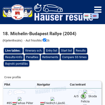
18. Michelin-Budapest Rallye (2004)
(
Kijelentkezés
) - Aut frissítés?
26
Live tables:
Itinerary sch.
Entry list
Start list
Results
Results+Info
Penalties
Retirements
Compare SS times
Bajnoki pontállás
Crew profile
Pilot
Navigator
Car/entrant
A/5
Skoda
Felicia
#85
Farkas Péter
Friedrich László