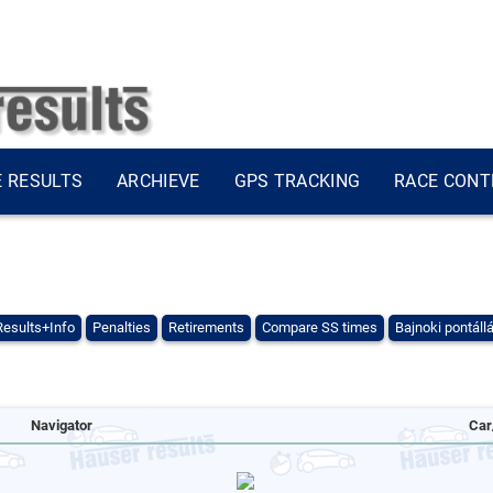
E RESULTS
ARCHIEVE
GPS TRACKING
RACE CONT
Results+Info
Penalties
Retirements
Compare SS times
Bajnoki pontáll
Navigator
Car