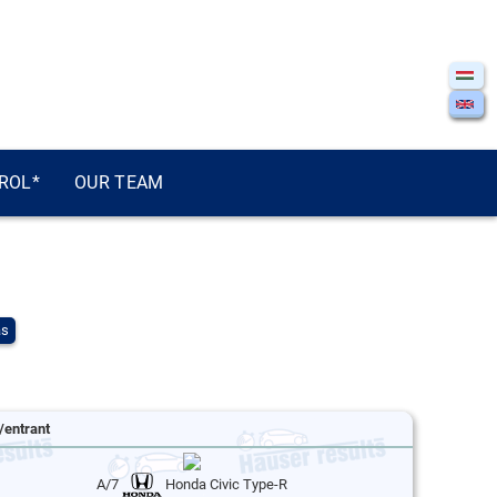
ROL*
OUR TEAM
ás
/entrant
A/7
Honda Civic Type-R