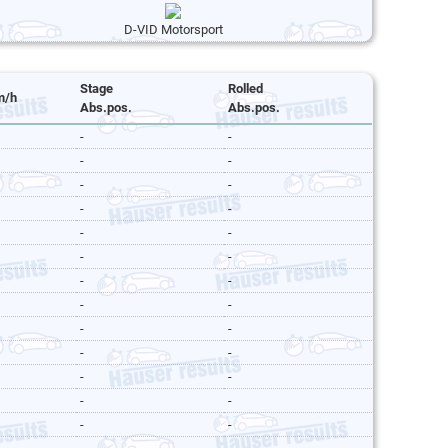
D-VID Motorsport
Stage
Rolled
m/h
Abs.pos.
Abs.pos.
-
-
-
-
-
-
-
-
-
-
-
-
-
-
-
-
-
-
-
-
-
-
-
-
-
-