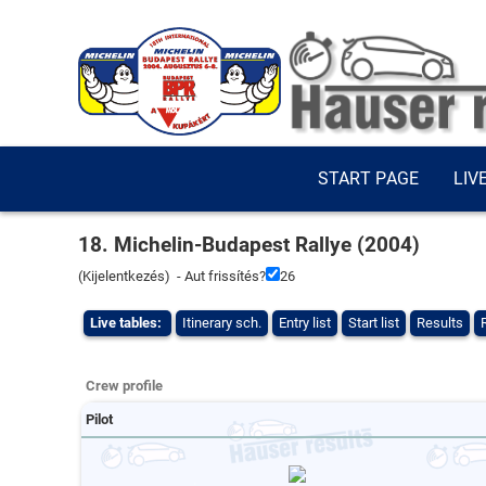
START PAGE
LIV
18. Michelin-Budapest Rallye (2004)
(
Kijelentkezés
) - Aut frissítés?
26
Live tables:
Itinerary sch.
Entry list
Start list
Results
Crew profile
Pilot