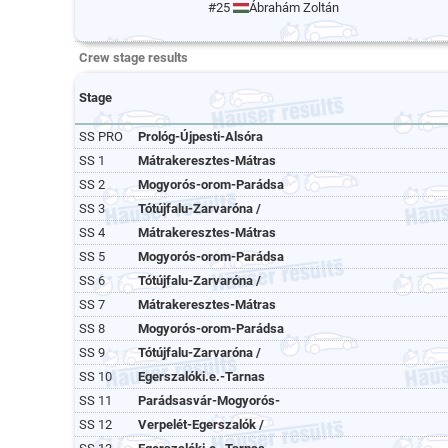
#25
Ábrahám Zoltán
Crew stage results
Stage
SS PRO
Prológ-Újpesti-Alsóra
SS 1
Mátrakeresztes-Mátras
SS 2
Mogyorós-orom-Parádsa
SS 3
Tótújfalu-Zarvaróna /
SS 4
Mátrakeresztes-Mátras
SS 5
Mogyorós-orom-Parádsa
SS 6
Tótújfalu-Zarvaróna /
SS 7
Mátrakeresztes-Mátras
SS 8
Mogyorós-orom-Parádsa
SS 9
Tótújfalu-Zarvaróna /
SS 10
Egerszalóki.e.-Tarnas
SS 11
Parádsasvár-Mogyorós-
SS 12
Verpelét-Egerszalók /