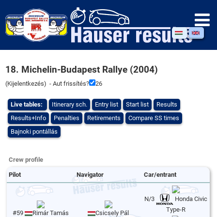
18. Michelin-Budapest Rallye (2004)
(
Kijelentkezés
) - Aut frissítés?
26
Live tables:
Itinerary sch.
Entry list
Start list
Results
Results+Info
Penalties
Retirements
Compare SS times
Bajnoki pontállás
Crew profile
Pilot
Navigator
Car/entrant
N/3
Honda Civic
Type-R
#59
Rimár Tamás
Csicsely Pál