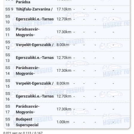
Parádsa
SS 9
Tótújfalu-Zarvaróna /
17.10km
-
-
-
-
SS
Egerszalóki.e.-Tarnas
12.70km
-
-
-
-
10
SS
Parádsasvár-
17.30km
-
-
-
-
11
Mogyorós-
SS
Verpelét-Egerszalók /
8.00km
-
-
-
-
12
SS
Egerszalóki.e.-Tarnas
12.70km
-
-
-
-
13
SS
Parádsasvár-
17.30km
-
-
-
-
14
Mogyorós-
SS
Verpelét-Egerszalók /
8.00km
-
-
-
-
15
SS
Egerszalóki.e.-Tarnas
12.70km
-
-
-
-
16
SS
Parádsasvár-
17.30km
-
-
-
-
17
Mogyorós-
SS
Budapest
1.00km
-
-
-
-
18
Superspecial
0.021 sec nc 0.113 / 0.167