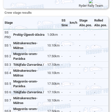
Ryder Rally Team
Crew stage results
SS
Stage
Rolled
Stage
km/h
time
Abs.pos.
Abs.pos.
SS
Prológ-Újpesti-Alsóra
1.00km
-
-
-
-
PRO
Mátrakeresztes-
SS 1
10.10km
-
-
-
-
Mátras
Mogyorós-orom-
SS 2
17.50km
-
-
-
-
Parádsa
SS 3
Tótújfalu-Zarvaróna /
17.10km
-
-
-
-
Mátrakeresztes-
SS 4
10.10km
-
-
-
-
Mátras
Mogyorós-orom-
SS 5
17.50km
-
-
-
-
Parádsa
SS 6
Tótújfalu-Zarvaróna /
17.10km
-
-
-
-
Mátrakeresztes-
SS 7
10.10km
-
-
-
-
Mátras
Mogyorós-orom-
SS 8
17.50km
-
-
-
-