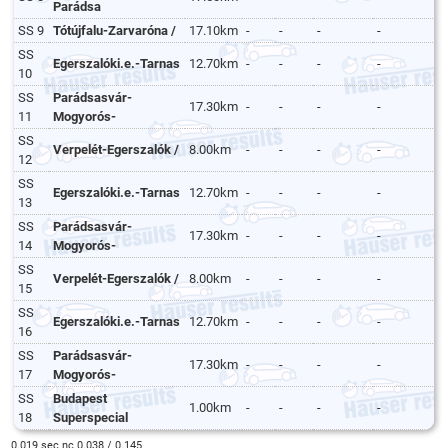
Parádsa
SS 9
Tótújfalu-Zarvaróna /
17.10km
-
-
-
-
SS
Egerszalóki.e.-Tarnas
12.70km
-
-
-
-
10
SS
Parádsasvár-
17.30km
-
-
-
-
11
Mogyorós-
SS
Verpelét-Egerszalók /
8.00km
-
-
-
-
12
SS
Egerszalóki.e.-Tarnas
12.70km
-
-
-
-
13
SS
Parádsasvár-
17.30km
-
-
-
-
14
Mogyorós-
SS
Verpelét-Egerszalók /
8.00km
-
-
-
-
15
SS
Egerszalóki.e.-Tarnas
12.70km
-
-
-
-
16
SS
Parádsasvár-
17.30km
-
-
-
-
17
Mogyorós-
SS
Budapest
1.00km
-
-
-
-
18
Superspecial
0.019 sec nc 0.038 / 0.145