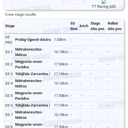
TT Racing ASE
Crew stage results
SS
Stage
Rolled
Stage
km/h
time
Abs.pos.
Abs.pos.
SS
Prológ-Újpesti-Alsóra
1.00km
-
-
-
-
PRO
Mátrakeresztes-
SS 1
10.10km
-
-
-
-
Mátras
Mogyorós-orom-
SS 2
17.50km
-
-
-
-
Parádsa
SS 3
Tótújfalu-Zarvaróna /
17.10km
-
-
-
-
Mátrakeresztes-
SS 4
10.10km
-
-
-
-
Mátras
Mogyorós-orom-
SS 5
17.50km
-
-
-
-
Parádsa
SS 6
Tótújfalu-Zarvaróna /
17.10km
-
-
-
-
Mátrakeresztes-
SS 7
10.10km
-
-
-
-
Mátras
Mogyorós-orom-
SS 8
17.50km
-
-
-
-