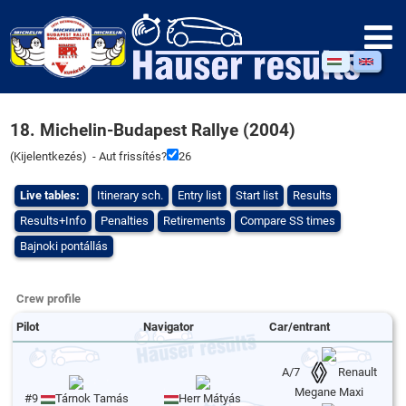
18. Michelin-Budapest Rallye (2004)
(
Kijelentkezés
) - Aut frissítés?
26
Live tables:
Itinerary sch.
Entry list
Start list
Results
Results+Info
Penalties
Retirements
Compare SS times
Bajnoki pontállás
Crew profile
Pilot
Navigator
Car/entrant
A/7
Renault
Megane Maxi
#9
Tárnok Tamás
Herr Mátyás