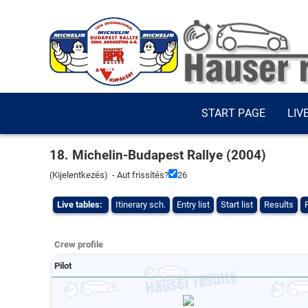
START PAGE
LIV
18. Michelin-Budapest Rallye (2004)
(
Kijelentkezés
) - Aut frissítés?
26
Live tables:
Itinerary sch.
Entry list
Start list
Results
Crew profile
Pilot