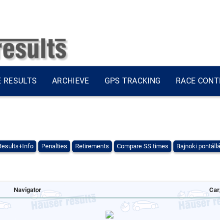
E RESULTS
ARCHIEVE
GPS TRACKING
RACE CONT
Results+Info
Penalties
Retirements
Compare SS times
Bajnoki pontáll
Navigator
Car