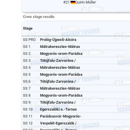
#21
Quirin Müller
Crew stage results
Stage
SS PRO
Prológ-Újpesti-Alsóra
SS 1
Mátrakeresztes-Mátras
SS 2
Mogyorós-orom-Parádsa
SS 3
Tótújfalu-Zarvaróna /
SS 4
Mátrakeresztes-Mátras
SS 5
Mogyorós-orom-Parádsa
SS 6
Tótújfalu-Zarvaróna /
SS 7
Mátrakeresztes-Mátras
SS 8
Mogyorós-orom-Parádsa
SS 9
Tótújfalu-Zarvaróna /
SS 10
Egerszalóki.e.-Tarnas
SS 11
Parádsasvár-Mogyorós-
SS 12
Verpelét-Egerszalók /