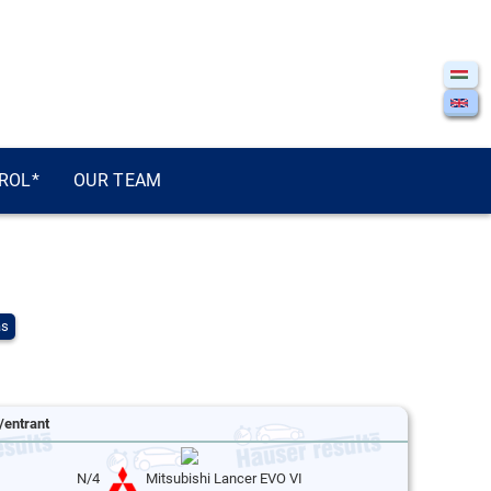
ROL*
OUR TEAM
ás
/entrant
N/4
Mitsubishi Lancer EVO VI