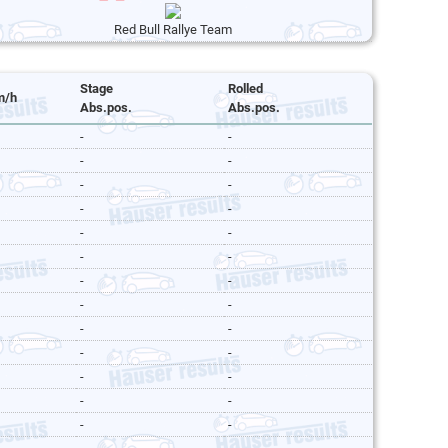
Red Bull Rallye Team
Stage
Rolled
m/h
Abs.pos.
Abs.pos.
-
-
-
-
-
-
-
-
-
-
-
-
-
-
-
-
-
-
-
-
-
-
-
-
-
-