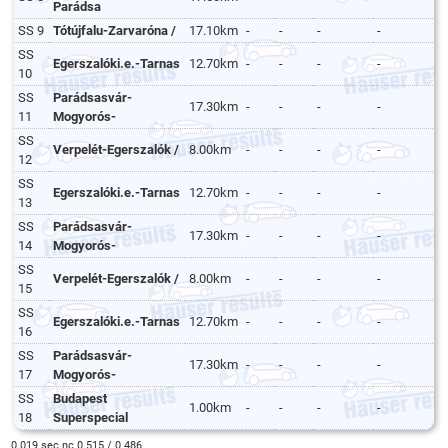
Parádsa
SS 9
Tótújfalu-Zarvaróna /
17.10km
-
-
-
-
SS
Egerszalóki.e.-Tarnas
12.70km
-
-
-
-
10
SS
Parádsasvár-
17.30km
-
-
-
-
11
Mogyorós-
SS
Verpelét-Egerszalók /
8.00km
-
-
-
-
12
SS
Egerszalóki.e.-Tarnas
12.70km
-
-
-
-
13
SS
Parádsasvár-
17.30km
-
-
-
-
14
Mogyorós-
SS
Verpelét-Egerszalók /
8.00km
-
-
-
-
15
SS
Egerszalóki.e.-Tarnas
12.70km
-
-
-
-
16
SS
Parádsasvár-
17.30km
-
-
-
-
17
Mogyorós-
SS
Budapest
1.00km
-
-
-
-
18
Superspecial
0.019 sec nc 0.515 / 0.486