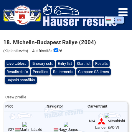
18. Michelin-Budapest Rallye (2004)
(
Kijelentkezés
) - Aut frissítés?
26
Live tables:
Itinerary sch.
Entry list
Start list
Results
Results+Info
Penalties
Retirements
Compare SS times
Bajnoki pontállás
Crew profile
Pilot
Navigator
Car/entrant
N/4
Mitsubishi
Lancer EVO VI
#27
Martin László
Nagy János