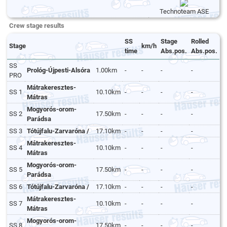
Technoteam ASE
Crew stage results
SS
Stage
Rolled
Stage
km/h
time
Abs.pos.
Abs.pos.
SS
Prológ-Újpesti-Alsóra
1.00km
-
-
-
-
PRO
Mátrakeresztes-
SS 1
10.10km
-
-
-
-
Mátras
Mogyorós-orom-
SS 2
17.50km
-
-
-
-
Parádsa
SS 3
Tótújfalu-Zarvaróna /
17.10km
-
-
-
-
Mátrakeresztes-
SS 4
10.10km
-
-
-
-
Mátras
Mogyorós-orom-
SS 5
17.50km
-
-
-
-
Parádsa
SS 6
Tótújfalu-Zarvaróna /
17.10km
-
-
-
-
Mátrakeresztes-
SS 7
10.10km
-
-
-
-
Mátras
Mogyorós-orom-
SS 8
17.50km
-
-
-
-