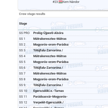
#23
Kern Nándor
Crew stage results
Stage
SS PRO
Prológ-Újpesti-Alsóra
SS 1
Mátrakeresztes-Mátras
SS 2
Mogyorós-orom-Parádsa
SS 3
Tótújfalu-Zarvaróna /
SS 4
Mátrakeresztes-Mátras
SS 5
Mogyorós-orom-Parádsa
SS 6
Tótújfalu-Zarvaróna /
SS 7
Mátrakeresztes-Mátras
SS 8
Mogyorós-orom-Parádsa
SS 9
Tótújfalu-Zarvaróna /
SS 10
Egerszalóki.e.-Tarnas
SS 11
Parádsasvár-Mogyorós-
SS 12
Verpelét-Egerszalók /