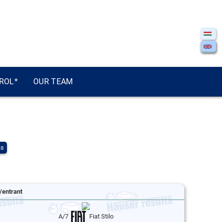
ROL*
OUR TEAM
ás
/entrant
A/7
Fiat Stilo