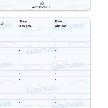
Auto Corse SE
Stage
Rolled
m/h
Abs.pos.
Abs.pos.
-
-
-
-
-
-
-
-
-
-
-
-
-
-
-
-
-
-
-
-
-
-
-
-
-
-