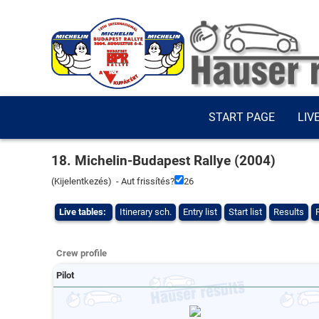
START PAGE
LIV
18. Michelin-Budapest Rallye (2004)
(
Kijelentkezés
) - Aut frissítés?
26
Live tables:
Itinerary sch.
Entry list
Start list
Results
Crew profile
Pilot