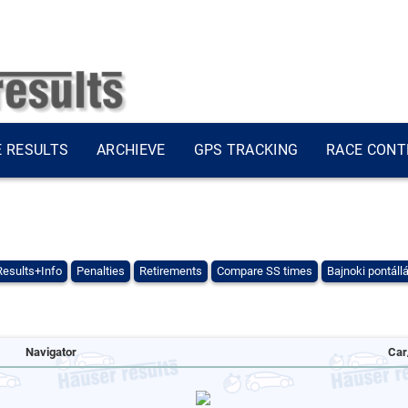
E RESULTS
ARCHIEVE
GPS TRACKING
RACE CONT
Results+Info
Penalties
Retirements
Compare SS times
Bajnoki pontáll
Navigator
Car