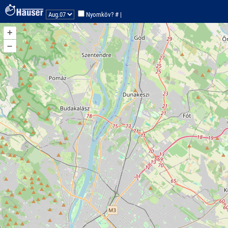
koo:47.5-19.1
Nyomköv? #
|
Nincs trackpont a autóra!
+
–