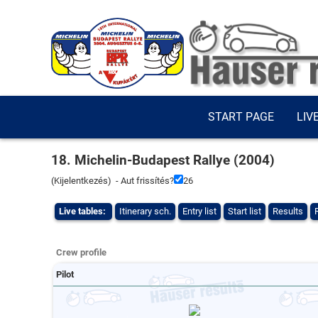
START PAGE
LIV
18. Michelin-Budapest Rallye (2004)
(
Kijelentkezés
) - Aut frissítés?
26
Live tables:
Itinerary sch.
Entry list
Start list
Results
Crew profile
Pilot