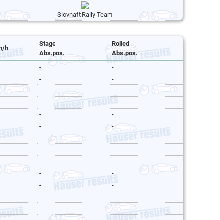
Slovnaft Rally Team
Stage
Rolled
m/h
Abs.pos.
Abs.pos.
-
-
-
-
-
-
-
-
-
-
-
-
-
-
-
-
-
-
-
-
-
-
-
-
-
-