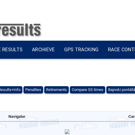
E RESULTS
ARCHIEVE
GPS TRACKING
RACE CONT
Results+Info
Penalties
Retirements
Compare SS times
Bajnoki pontáll
Navigator
Car