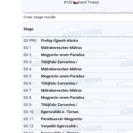
#102
Karol Trneny
Crew stage results
Stage
SS PRO
Prológ-Újpesti-Alsóra
SS 1
Mátrakeresztes-Mátras
SS 2
Mogyorós-orom-Parádsa
SS 3
Tótújfalu-Zarvaróna /
SS 4
Mátrakeresztes-Mátras
SS 5
Mogyorós-orom-Parádsa
SS 6
Tótújfalu-Zarvaróna /
SS 7
Mátrakeresztes-Mátras
SS 8
Mogyorós-orom-Parádsa
SS 9
Tótújfalu-Zarvaróna /
SS 10
Egerszalóki.e.-Tarnas
SS 11
Parádsasvár-Mogyorós-
SS 12
Verpelét-Egerszalók /