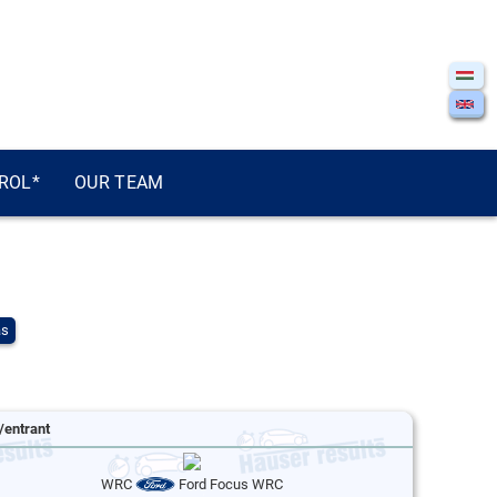
ROL*
OUR TEAM
ás
/entrant
WRC
Ford Focus WRC