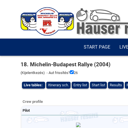
START PAGE
LIV
18. Michelin-Budapest Rallye (2004)
(
Kijelentkezés
) - Aut frissítés?
26
Live tables:
Itinerary sch.
Entry list
Start list
Results
Crew profile
Pilot