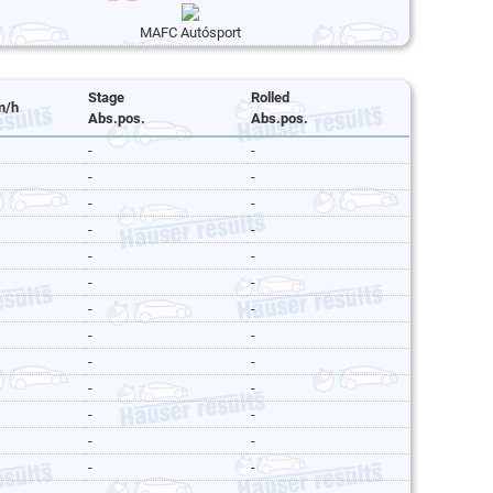
MAFC Autósport
Stage
Rolled
m/h
Abs.pos.
Abs.pos.
-
-
-
-
-
-
-
-
-
-
-
-
-
-
-
-
-
-
-
-
-
-
-
-
-
-