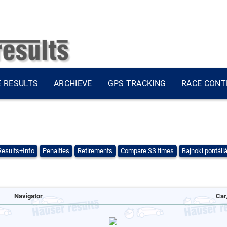
E RESULTS
ARCHIEVE
GPS TRACKING
RACE CONT
Results+Info
Penalties
Retirements
Compare SS times
Bajnoki pontáll
Navigator
Car