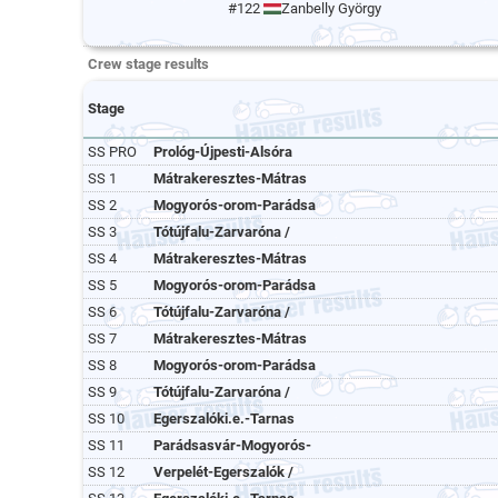
#122
Zanbelly György
Crew stage results
Stage
SS PRO
Prológ-Újpesti-Alsóra
SS 1
Mátrakeresztes-Mátras
SS 2
Mogyorós-orom-Parádsa
SS 3
Tótújfalu-Zarvaróna /
SS 4
Mátrakeresztes-Mátras
SS 5
Mogyorós-orom-Parádsa
SS 6
Tótújfalu-Zarvaróna /
SS 7
Mátrakeresztes-Mátras
SS 8
Mogyorós-orom-Parádsa
SS 9
Tótújfalu-Zarvaróna /
SS 10
Egerszalóki.e.-Tarnas
SS 11
Parádsasvár-Mogyorós-
SS 12
Verpelét-Egerszalók /