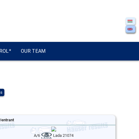
ROL*
OUR TEAM
ás
/entrant
A/6
Lada 21074