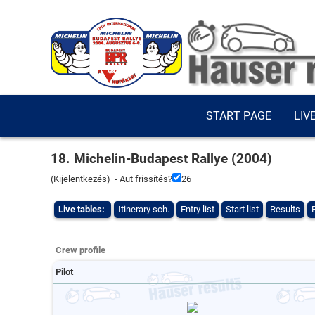
START PAGE
LIV
18. Michelin-Budapest Rallye (2004)
(
Kijelentkezés
) - Aut frissítés?
25
Live tables:
Itinerary sch.
Entry list
Start list
Results
Crew profile
Pilot