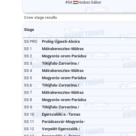
#54
Hodosi Gábor
Crew stage results
Stage
SS PRO
Prológ-Újpesti-Alsóra
SS 1
Mátrakeresztes-Mátras
SS 2
Mogyorós-orom-Parádsa
SS 3
Tótújfalu-Zarvaróna /
SS 4
Mátrakeresztes-Mátras
SS 5
Mogyorós-orom-Parádsa
SS 6
Tótújfalu-Zarvaróna /
SS 7
Mátrakeresztes-Mátras
SS 8
Mogyorós-orom-Parádsa
SS 9
Tótújfalu-Zarvaróna /
SS 10
Egerszalóki.e.-Tarnas
SS 11
Parádsasvár-Mogyorós-
SS 12
Verpelét-Egerszalók /