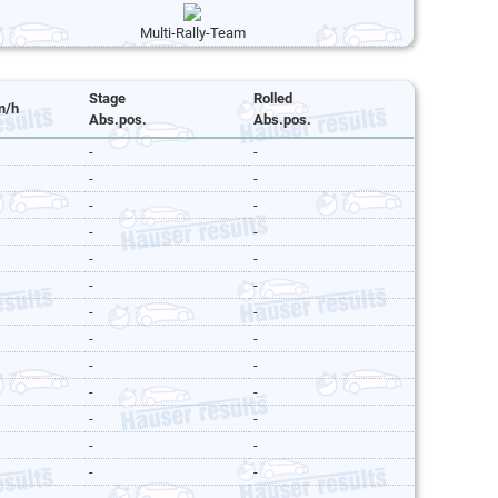
Multi-Rally-Team
Stage
Rolled
m/h
Abs.pos.
Abs.pos.
-
-
-
-
-
-
-
-
-
-
-
-
-
-
-
-
-
-
-
-
-
-
-
-
-
-