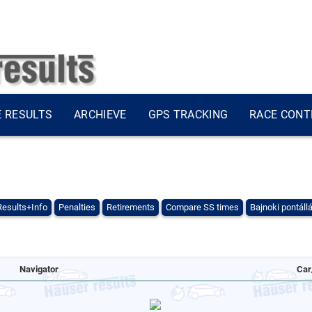
E RESULTS
ARCHIEVE
GPS TRACKING
RACE CONT
Results+Info
Penalties
Retirements
Compare SS times
Bajnoki pontáll
Navigator
Car