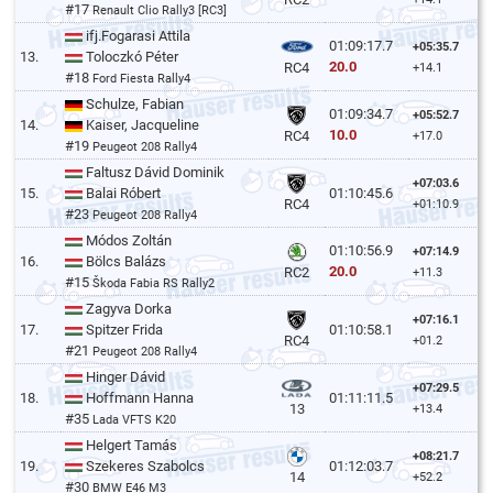
#17
Renault Clio Rally3 [RC3]
ifj.Fogarasi Attila
01:09:17.7
+05:35.7
13.
Toloczkó Péter
20.0
RC4
+14.1
#18
Ford Fiesta Rally4
Schulze, Fabian
01:09:34.7
+05:52.7
14.
Kaiser, Jacqueline
10.0
RC4
+17.0
#19
Peugeot 208 Rally4
Faltusz Dávid Dominik
+07:03.6
15.
Balai Róbert
01:10:45.6
RC4
+01:10.9
#23
Peugeot 208 Rally4
Módos Zoltán
01:10:56.9
+07:14.9
16.
Bölcs Balázs
20.0
RC2
+11.3
#15
Škoda Fabia RS Rally2
Zagyva Dorka
+07:16.1
17.
Spitzer Frida
01:10:58.1
RC4
+01.2
#21
Peugeot 208 Rally4
Hinger Dávid
+07:29.5
18.
Hoffmann Hanna
01:11:11.5
13
+13.4
#35
Lada VFTS K20
Helgert Tamás
+08:21.7
19.
Szekeres Szabolcs
01:12:03.7
14
+52.2
#30
BMW E46 M3