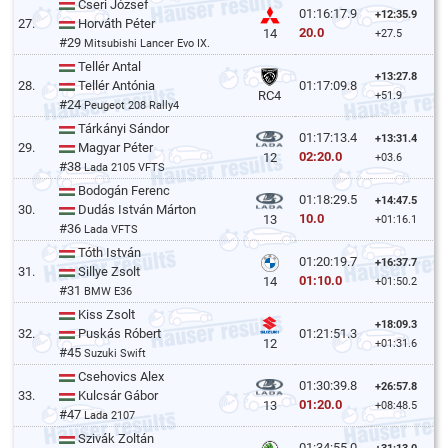
Cseri József
01:16:17.9
+12:35.9
27.
Horváth Péter
20.0
14
+27.5
#29
Mitsubishi Lancer Evo IX.
Tellér Antal
+13:27.8
28.
Tellér Antónia
01:17:09.8
RC4
+51.9
#24
Peugeot 208 Rally4
Tárkányi Sándor
01:17:13.4
+13:31.4
29.
Magyar Péter
02:20.0
12
+03.6
#38
Lada 2105 VFTS
Bodogán Ferenc
01:18:29.5
+14:47.5
30.
Dudás István Márton
10.0
13
+01:16.1
#36
Lada VFTS
Tóth István
01:20:19.7
+16:37.7
31.
Sillye Zsolt
01:10.0
14
+01:50.2
#31
BMW E36
Kiss Zsolt
+18:09.3
32.
Puskás Róbert
01:21:51.3
12
+01:31.6
#45
Suzuki Swift
Csehovics Alex
01:30:39.8
+26:57.8
33.
Kulcsár Gábor
01:20.0
13
+08:48.5
#47
Lada 2107
Szivák Zoltán
01:34:55.0