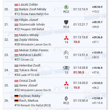
László Zoltán
+08:34.9
20.
Balázs Zsolt Mihály
01:12:16.9
RC2
+13.2
#12
Škoda Fabia Rally2 Evo
Hibján József
+08:39.7
21.
Szurovcsák István
01:12:21.7
RC4
+04.8
#22
Peugeot 208 Rally4
Matics Mihály
01:13:18.8
+09:36.8
22.
Zejda Viktória
10.0
14
+57.1
#28
Mitsubishi Lancer Evo IX.
Molnár Zoltán Ferenc
+10:09.0
23.
Mohácsi László
01:13:51.0
12
+32.2
#37
Citroën C2
Helembai Zsolt
01:14:28.8
+10:46.8
24.
Tukacs Ákos
01:30.0
13
+37.8
#34
Lada VFTS K20
Oroszi Zsolt
01:14:35.0
+10:53.0
25.
Seres József
10.0
14
+06.2
#32
Mitsubishi Lancer Evo IX.
Fechner, Robby
+12:08.4
26.
Roch, Markus
01:15:50.4
RC2
+01:15.4
#16
Renault Clio Rally3 [RC3]