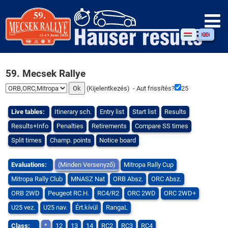
59. Mecsek Rallye
(
Kijelentkezés
) - Aut frissítés?
25
Live tables:
Itinerary sch.
Entry list
Start list
Results
Results+Info
Penalties
Retirements
Compare SS times
Split times
Champ. points
Notice board
Evaluations:
(Minden Versenyző)
Mitropa Rally Cup
Mitropa Rally Club
MNASZ Nat
ORB Absz.
ORC Absz.
ORB 2WD
Peugeot RC.H.
RC4/R2
ORC 2WD
ORC 2WD+
U25 vez.
U25 nav.
Ért.kívül
RangaL
Class:
*
12
13
14
RC2
RC3
RC4