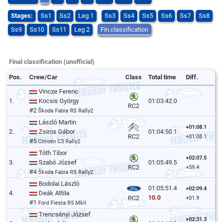
Stages:
Ss1
Ss2
Leg 1
Ss3
Ss4
Ss5
Ss6
Ss7
Ss8
Ss9
Ss10
Ss11
Leg 2
Fin.classification
Final classification (unofficial)
Pos.
Crew/Car
Class
Total time
Diff.
Vincze Ferenc
1.
Kocsis György
01:03:42.0
RC2
#2
Škoda Fabia RS Rally2
László Martin
+01:08.1
2.
Zsiros Gábor
01:04:50.1
RC2
+01:08.1
#5
Citroën C3 Rally2
Tóth Tibor
+02:07.5
3.
Szabó József
01:05:49.5
RC2
+59.4
#4
Škoda Fabia RS Rally2
Bodolai László
01:05:51.4
+02:09.4
4.
Deák Attila
10.0
RC2
+01.9
#1
Ford Fiesta R5 MkII
Trencsényi József
+02:31.3