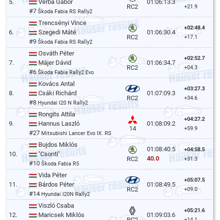
5.
Verba Gábor
01:06:13.3
RC2
+21.9
#7
Škoda Fabia RS Rally2
Trencsényi Vince
+02:48.4
6.
Szegedi Máté
01:06:30.4
RC2
+17.1
#9
Škoda Fabia RS Rally2
Osváth Péter
+02:52.7
7.
Májer Dávid
01:06:34.7
RC2
+04.3
#6
Škoda Fabia Rally2 Evo
Kovács Antal
+03:27.3
8.
Csáki Richárd
01:07:09.3
RC2
+34.6
#8
Hyundai I20 N Rally2
Rongits Attila
+04:27.2
9.
Hannus Laszló
01:08:09.2
14
+59.9
#27
Mitsubishi Lancer Evo IX. RS
Bujdos Miklós
01:08:40.5
+04:58.5
10.
"Csonti"
40.0
RC2
+31.3
#10
Škoda Fabia R5
Vida Péter
+05:07.5
11.
Bárdos Péter
01:08:49.5
RC2
+09.0
#14
Hyundai I20N Rally2
Viszló Csaba
+05:21.6
12.
Maricsek Miklós
01:09:03.6
RC2
+14.1