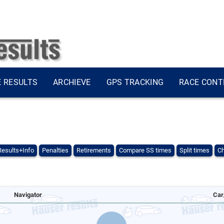
E RESULTS
ARCHIEVE
GPS TRACKING
RACE CONT
Results+Info
Penalties
Retirements
Compare SS times
Split times
Ch
Navigator
Car