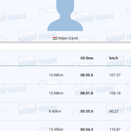
Májer Dávid
SS time
km/h
15.98km
08:55.8
107.37
15.98km
08:51.8
108.18
8.40km
05:35.0
90.27
13.45km
06:54.3
116.87