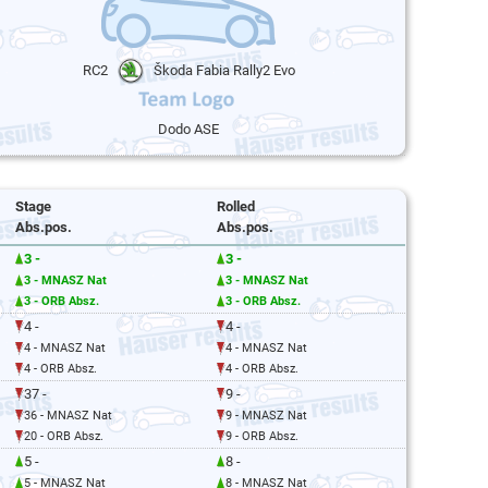
RC2
Škoda Fabia Rally2 Evo
Dodo ASE
Stage
Rolled
Abs.pos.
Abs.pos.
3 -
3 -
3 - MNASZ Nat
3 - MNASZ Nat
3 - ORB Absz.
3 - ORB Absz.
4 -
4 -
4 - MNASZ Nat
4 - MNASZ Nat
4 - ORB Absz.
4 - ORB Absz.
37 -
9 -
36 - MNASZ Nat
9 - MNASZ Nat
20 - ORB Absz.
9 - ORB Absz.
5 -
8 -
5 - MNASZ Nat
8 - MNASZ Nat