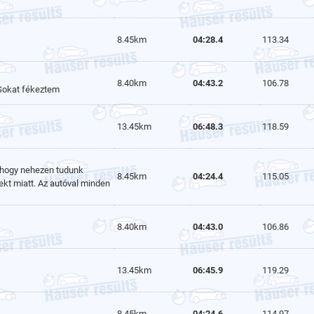
8.45km
04:28.4
113.34
8.40km
04:43.2
106.78
 Sokat fékeztem
13.45km
06:48.3
118.59
, hogy nehezen tudunk
8.45km
04:24.4
115.05
fekt miatt. Az autóval minden
8.40km
04:43.0
106.86
13.45km
06:45.9
119.29
8.45km
04:24.6
114.97