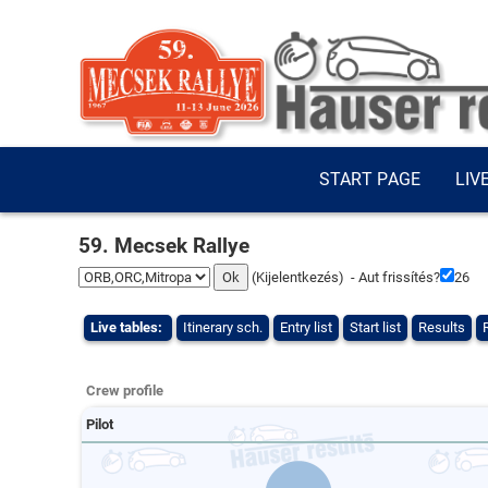
START PAGE
LIV
59. Mecsek Rallye
(
Kijelentkezés
) - Aut frissítés?
25
Live tables:
Itinerary sch.
Entry list
Start list
Results
Crew profile
Pilot