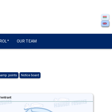
ROL*
OUR TEAM
amp. points
Notice board
/entrant