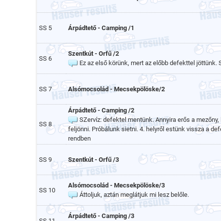
SS 5
Árpádtető - Camping /1
Szentkút - Orfű /2
SS 6
Ez az első körünk, mert az előbb defekttel jöttünk.
SS 7
Alsómocsolád - Mecsekpölöske/2
Árpádtető - Camping /2
SZervíz: defektel mentünk. Annyira erős a mezőny
SS 8
feljönni. Próbálunk sietni. 4. helyről estünk vissza a de
rendben
SS 9
Szentkút - Orfű /3
Alsómocsolád - Mecsekpölöske/3
SS 10
Áttoljuk, aztán meglátjuk mi lesz belőle.
Árpádtető - Camping /3
SS 11