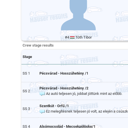
#4
Tóth Tibor
Crew stage results
Stage
SS 1
Pécsvárad - Hosszúhetény /1
Pécsvárad - Hosszúhetény /2
SS 2
Az autó teljesen jó, jobbat jöttünk mint az előbb.
Szentkút - Orfű /1
SS 3
Ez melegítésnek teljesen jó volt, az elején a csúszk
SS 4
Alsómocsolád - Mecsekpölöske/1