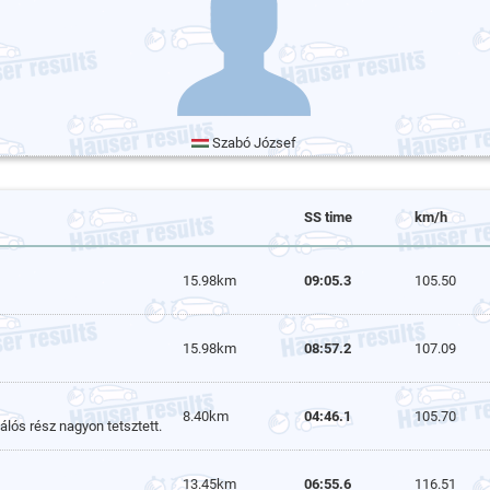
Szabó József
SS time
km/h
15.98km
09:05.3
105.50
15.98km
08:57.2
107.09
8.40km
04:46.1
105.70
álós rész nagyon tetsztett.
13.45km
06:55.6
116.51