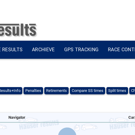
E RESULTS
ARCHIEVE
GPS TRACKING
RACE CONT
Results+Info
Penalties
Retirements
Compare SS times
Split times
Ch
Navigator
Car