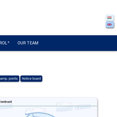
ROL*
OUR TEAM
amp. points
Notice board
/entrant