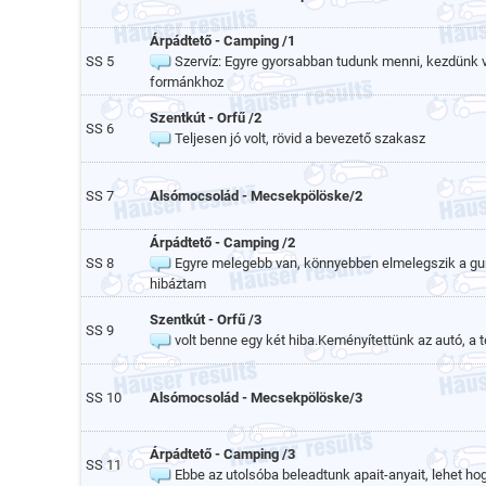
Árpádtető - Camping /1
SS 5
Szervíz: Egyre gyorsabban tudunk menni, kezdünk vi
formánkhoz
Szentkút - Orfű /2
SS 6
Teljesen jó volt, rövid a bevezető szakasz
SS 7
Alsómocsolád - Mecsekpölöske/2
Árpádtető - Camping /2
SS 8
Egyre melegebb van, könnyebben elmelegszik a gum
hibáztam
Szentkút - Orfű /3
SS 9
volt benne egy két hiba.Keményítettünk az autó, a 
SS 10
Alsómocsolád - Mecsekpölöske/3
Árpádtető - Camping /3
SS 11
Ebbe az utolsóba beleadtunk apait-anyait, lehet hogy