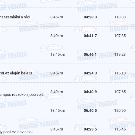
sszatalálni a régi
8.45km
04:28.3
113.38
8.40km
04:41.7
107.35
13.45km
06:46.1
119.23
i.Az elején bele is
8.45km
04:24.3
115.10
8.40km
04:40.9
107.65
tempós részeken jobb volt.
13.45km
06:40.5
120.90
8.45km
04:23.5
115.45
 pont ez lesz a baj.