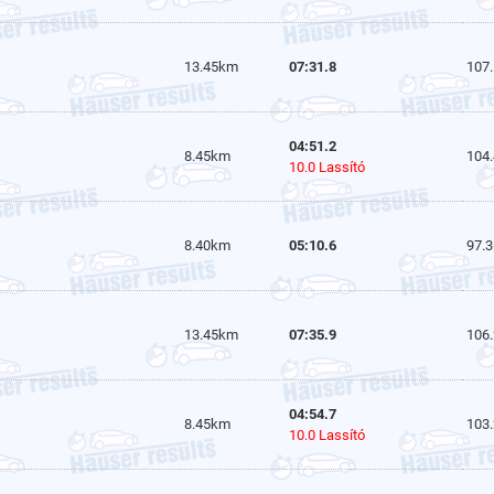
13.45km
07:31.8
107
04:51.2
8.45km
104
10.0 Lassító
8.40km
05:10.6
97.3
13.45km
07:35.9
106
04:54.7
8.45km
103
10.0 Lassító