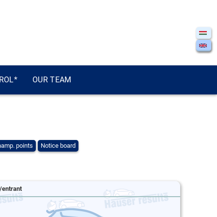
ROL*
OUR TEAM
amp. points
Notice board
/entrant