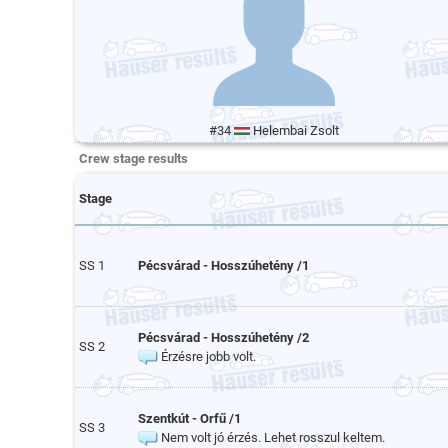
#34
Helembai Zsolt
Crew stage results
Stage
SS 1
Pécsvárad - Hosszúhetény /1
Pécsvárad - Hosszúhetény /2
SS 2
Érzésre jobb volt.
Szentkút - Orfű /1
SS 3
Nem volt jó érzés. Lehet rosszul keltem.