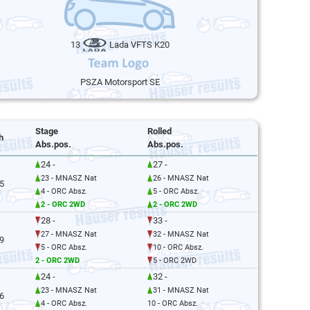
13
Lada VFTS K20
PSZA Motorsport SE
Stage
Rolled
h
Abs.pos.
Abs.pos.
24 -
27 -
23 - MNASZ Nat
26 - MNASZ Nat
5
4 - ORC Absz.
5 - ORC Absz.
2 - ORC 2WD
2 - ORC 2WD
28 -
33 -
27 - MNASZ Nat
32 - MNASZ Nat
9
5 - ORC Absz.
10 - ORC Absz.
2 - ORC 2WD
5 - ORC 2WD
24 -
32 -
23 - MNASZ Nat
31 - MNASZ Nat
6
4 - ORC Absz.
10 - ORC Absz.