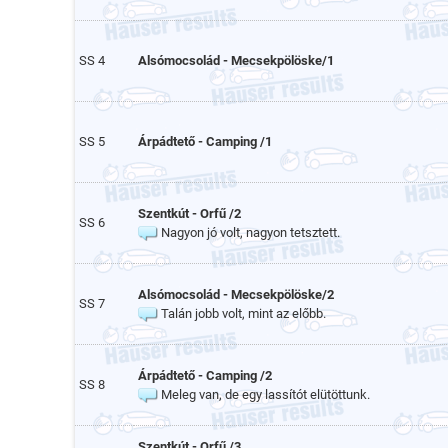
SS 4
Alsómocsolád - Mecsekpölöske/1
SS 5
Árpádtető - Camping /1
Szentkút - Orfű /2
SS 6
Nagyon jó volt, nagyon tetsztett.
Alsómocsolád - Mecsekpölöske/2
SS 7
Talán jobb volt, mint az előbb.
Árpádtető - Camping /2
SS 8
Meleg van, de egy lassítót elütöttunk.
Szentkút - Orfű /3