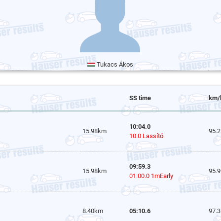
Tukacs Ákos
SS time
km/
10:04.0
15.98km
95.2
10.0 Lassító
09:59.3
15.98km
95.9
01:00.0 1mEarly
8.40km
05:10.6
97.3