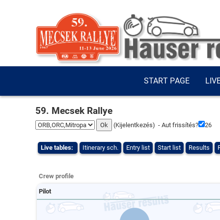
START PAGE
LIV
59. Mecsek Rallye
(
Kijelentkezés
) - Aut frissítés?
25
Live tables:
Itinerary sch.
Entry list
Start list
Results
Crew profile
Pilot