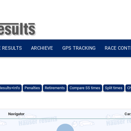
E RESULTS
ARCHIEVE
GPS TRACKING
RACE CONT
Results+Info
Penalties
Retirements
Compare SS times
Split times
Ch
Navigator
Car